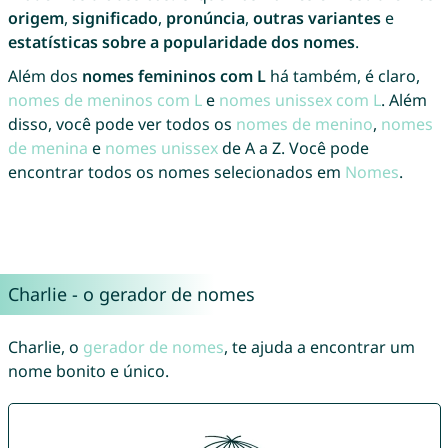
origem
,
significado
,
pronúncia
,
outras variantes
e
estatísticas sobre a popularidade dos nomes
.
Além dos
nomes femininos com L
há também, é claro,
nomes de meninos com L
e
nomes unissex com L
. Além
disso, você pode ver todos os
nomes de menino
,
nomes
de menina
e
nomes unissex
de A a Z. Você pode
encontrar todos os nomes selecionados em
Nomes
.
Charlie - o gerador de nomes
Charlie, o
gerador de nomes
, te ajuda a encontrar um
nome bonito e único.