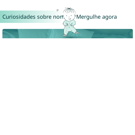
Curiosidades sobre nomes – Mergulhe agora
Do Tinder ao app de nomes para bebês: encontre o nome
perfeito com um swipe