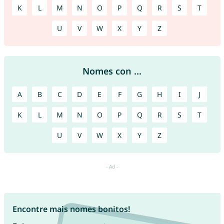
K
L
M
N
O
P
Q
R
S
T
U
V
W
X
Y
Z
Nomes con ...
A
B
C
D
E
F
G
H
I
J
K
L
M
N
O
P
Q
R
S
T
U
V
W
X
Y
Z
Encontre mais nomes bonitos!