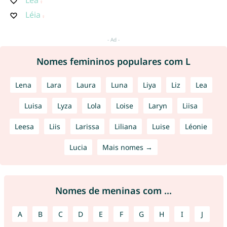
Léa
Léia
Nomes femininos populares com L
Lena
Lara
Laura
Luna
Liya
Liz
Lea
Luisa
Lyza
Lola
Loise
Laryn
Liisa
Leesa
Liis
Larissa
Liliana
Luise
Léonie
Lucia
Mais nomes →
Nomes de meninas com ...
A
B
C
D
E
F
G
H
I
J