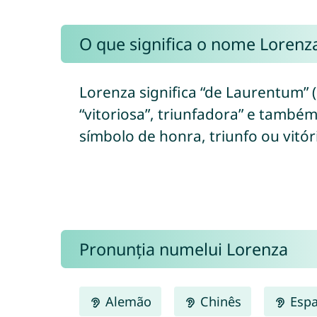
O que significa o nome Lorenz
Lorenza significa “de Laurentum”
“vitoriosa”, triunfadora” e também
símbolo de honra, triunfo ou vitór
Pronunția numelui Lorenza
Alemão
Chinês
Espa