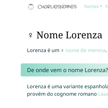
Nomes
N
♀ Nome Lorenza
Lorenza é um ♀
nome de menina
.
De onde vem o nome Lorenza?
Lorenza é uma variante espanhola
provém do cognome romano
Lau