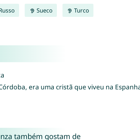
Russo
Sueco
Turco
ta
 Córdoba, era uma cristã que viveu na Espan
enza também gostam de