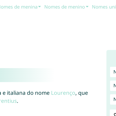
omes de menina
Nomes de menino
Nomes uni
 e italiana do nome
Lourenço
, que
N
rentius
.