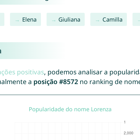
a
Elena
Giuliana
Camilla
a
ações positivas
, podemos analisar a populari
ualmente a
posição #8572
no ranking de nome