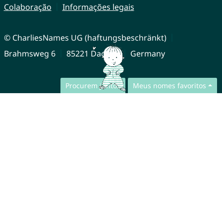
Colaboração
Informações legais
© CharliesNames UG (haftungsbeschränkt)
Brahmsweg 6
85221 Dachau
Germany
Procurem juntos
Meus nomes favoritos