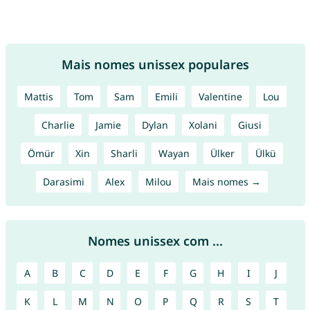
Mais nomes unissex populares
Mattis
Tom
Sam
Emili
Valentine
Lou
Charlie
Jamie
Dylan
Xolani
Giusi
Ömür
Xin
Sharli
Wayan
Ülker
Ülkü
Darasimi
Alex
Milou
Mais nomes →
Nomes unissex com ...
A
B
C
D
E
F
G
H
I
J
K
L
M
N
O
P
Q
R
S
T