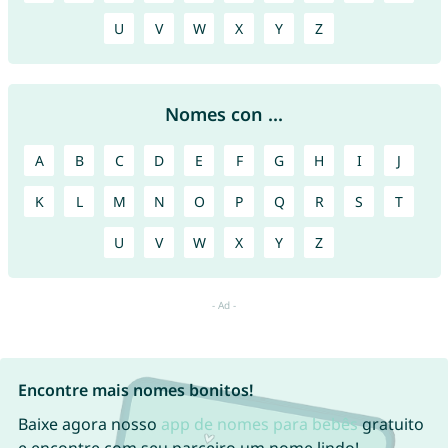
U
V
W
X
Y
Z
Nomes con ...
A
B
C
D
E
F
G
H
I
J
K
L
M
N
O
P
Q
R
S
T
U
V
W
X
Y
Z
Encontre mais nomes bonitos!
Baixe agora nosso
app de nomes para bebês
gratuito