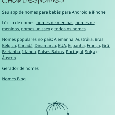
Seu
app de nomes para bebês
para
Android
e
iPhone
Léxico de nomes:
nomes de meninas
,
nomes de
meninos
,
nomes unissex
e
todos os nomes
Nomes populares no país:
Alemanha
,
Austrália
,
Brasil
,
Bélgica
,
Canadá
,
Dinamarca
,
EUA
,
Espanha
,
França
,
Grã-
Bretanha
,
Irlanda
,
Países Baixos
,
Portugal
,
Suíça
e
Áustria
Gerador de nomes
Nomes Blog