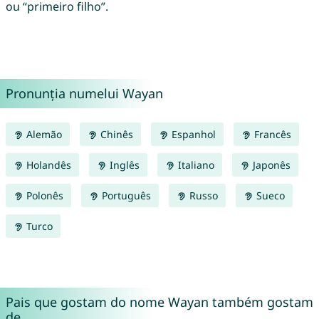
ou “primeiro filho”.
Pronunția numelui Wayan
Alemão
Chinês
Espanhol
Francês
Holandês
Inglês
Italiano
Japonês
Polonês
Português
Russo
Sueco
Turco
Pais que gostam do nome Wayan também gostam
de