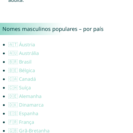
adulta.
Nomes masculinos populares – por país
🇦🇹 Áustria
🇦🇺 Austrália
🇧🇷 Brasil
🇧🇪 Bélgica
🇨🇦 Canadá
🇨🇭 Suíça
🇩🇪 Alemanha
🇩🇰 Dinamarca
🇪🇸 Espanha
🇫🇷 França
🇬🇧 Grã-Bretanha