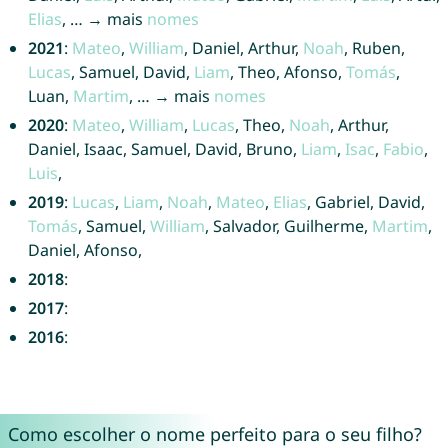
Elias
, … → mais
nomes
2021
:
Mateo
,
William
, Daniel, Arthur,
Noah
, Ruben,
Lucas
, Samuel, David,
Liam
, Theo, Afonso,
Tomás
,
Luan,
Martim
, … → mais
nomes
2020
:
Mateo
,
William
,
Lucas
, Theo,
Noah
, Arthur,
Daniel, Isaac, Samuel, David, Bruno,
Liam
,
Isac
,
Fabio
,
Luis
,
2019
:
Lucas
,
Liam
,
Noah
,
Mateo
,
Elias
, Gabriel, David,
Tomás
, Samuel,
William
, Salvador, Guilherme,
Martim
,
Daniel, Afonso,
2018
:
2017
:
2016
:
Como escolher o nome perfeito para o seu filho?