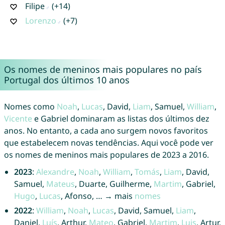
Filipe
(+14)
Lorenzo
(+7)
Os nomes de meninos mais populares no país
Portugal dos últimos 10 anos
Nomes como
Noah
,
Lucas
, David,
Liam
, Samuel,
William
,
Vicente
e Gabriel dominaram as listas dos últimos dez
anos. No entanto, a cada ano surgem novos favoritos
que estabelecem novas tendências. Aqui você pode ver
os nomes de meninos mais populares de 2023 a 2016.
2023
:
Alexandre
,
Noah
,
William
,
Tomás
,
Liam
, David,
Samuel,
Mateus
, Duarte, Guilherme,
Martim
, Gabriel,
Hugo
,
Lucas
, Afonso, … → mais
nomes
2022
:
William
,
Noah
,
Lucas
, David, Samuel,
Liam
,
Daniel,
Luís
, Arthur,
Mateo
, Gabriel,
Martim
,
Luis
, Artur,