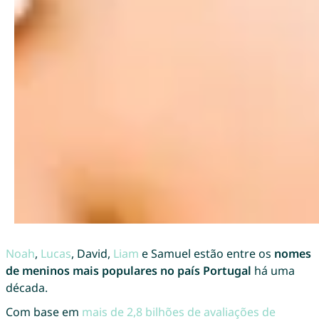
Noah
,
Lucas
, David,
Liam
e Samuel estão entre os
nomes
de meninos mais populares no país Portugal
há uma
década.
Com base em
mais de 2,8 bilhões de avaliações de