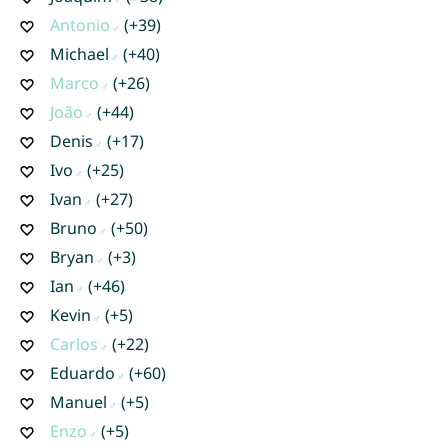
Antonio
(+39)
Michael
(+40)
Marco
(+26)
João
(+44)
Denis
(+17)
Ivo
(+25)
Ivan
(+27)
Bruno
(+50)
Bryan
(+3)
Ian
(+46)
Kevin
(+5)
Carlos
(+22)
Eduardo
(+60)
Manuel
(+5)
Enzo
(+5)