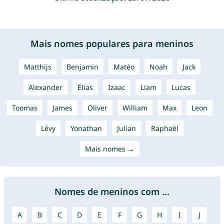
Mais nomes populares para meninos
Matthijs
Benjamin
Matéo
Noah
Jack
Alexander
Élias
Izaac
Liam
Lucas
Toomas
James
Oliver
William
Max
Leon
Lévy
Yonathan
Julian
Raphaël
Mais nomes →
Nomes de meninos com ...
A
B
C
D
E
F
G
H
I
J