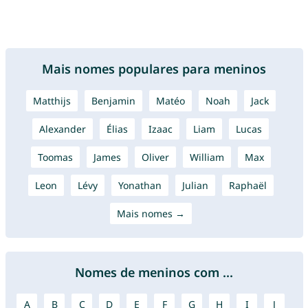
Mais nomes populares para meninos
Matthijs
Benjamin
Matéo
Noah
Jack
Alexander
Élias
Izaac
Liam
Lucas
Toomas
James
Oliver
William
Max
Leon
Lévy
Yonathan
Julian
Raphaël
Mais nomes →
Nomes de meninos com ...
A
B
C
D
E
F
G
H
I
J