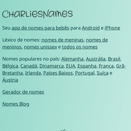
Seu
app de nomes para bebês
para
Android
e
iPhone
Léxico de nomes:
nomes de meninas
,
nomes de
meninos
,
nomes unissex
e
todos os nomes
Nomes populares no país:
Alemanha
,
Austrália
,
Brasil
,
Bélgica
,
Canadá
,
Dinamarca
,
EUA
,
Espanha
,
França
,
Grã-
Bretanha
,
Irlanda
,
Países Baixos
,
Portugal
,
Suíça
e
Áustria
Gerador de nomes
Nomes Blog