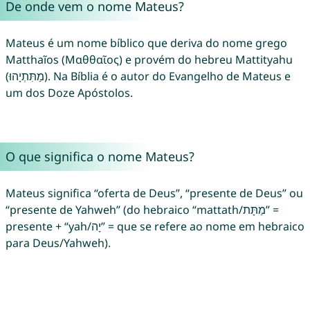
De onde vem o nome Mateus?
Mateus é um nome bíblico que deriva do nome grego
Matthaĩos (Μαθθαῖος) e provém do hebreu Mattityahu
(מַתִּתְיָהוּ). Na Bíblia é o autor do Evangelho de Mateus e
um dos Doze Apóstolos.
O que significa o nome Mateus?
Mateus significa “oferta de Deus”, “presente de Deus” ou
“presente de Yahweh” (do hebraico “mattath/מַתָּת” =
presente + “yah/יָה” = que se refere ao nome em hebraico
para Deus/Yahweh).