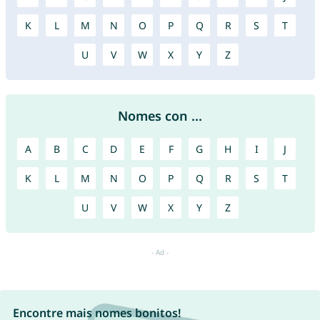
K
L
M
N
O
P
Q
R
S
T
U
V
W
X
Y
Z
Nomes con ...
A
B
C
D
E
F
G
H
I
J
K
L
M
N
O
P
Q
R
S
T
U
V
W
X
Y
Z
Encontre mais nomes bonitos!