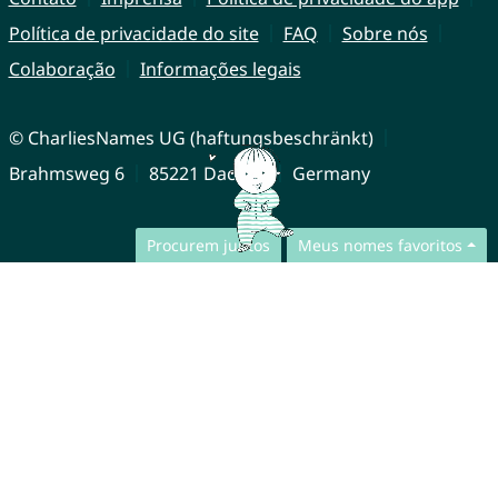
Política de privacidade do site
FAQ
Sobre nós
Colaboração
Informações legais
© CharliesNames UG (haftungsbeschränkt)
Brahmsweg 6
85221 Dachau
Germany
Procurem juntos
Meus nomes favoritos