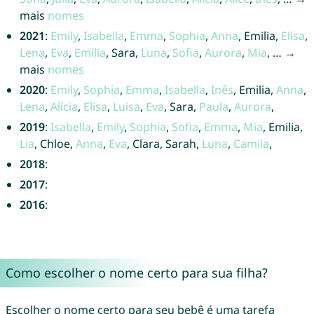
mais
nomes
2021
:
Emily
,
Isabella
,
Emma
,
Sophia
,
Anna
, Emilia,
Elisa
,
Lena
,
Eva
,
Emília
, Sara,
Luna
,
Sofia
,
Aurora
,
Mia
, … →
mais
nomes
2020
:
Emily
,
Sophia
,
Emma
,
Isabella
,
Inês
, Emilia,
Anna
,
Lena
,
Alícia
,
Elisa
,
Luisa
,
Eva
, Sara,
Paula
,
Aurora
,
2019
:
Isabella
,
Emily
,
Sophia
,
Sofia
,
Emma
,
Mia
, Emilia,
Lia
, Chloe,
Anna
,
Eva
, Clara, Sarah,
Luna
,
Camila
,
2018
:
2017
:
2016
:
Como escolher o nome certo para sua filha?
Escolher o nome certo para seu bebê é uma tarefa