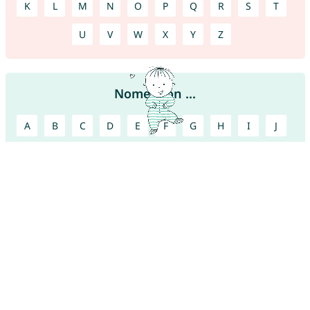
K
L
M
N
O
P
Q
R
S
T
U
V
W
X
Y
Z
Nomes con ...
A
B
C
D
E
F
G
H
I
J
K
L
M
N
O
P
Q
R
S
T
U
V
W
X
Y
Z
Encontre mais nomes bonitos!
Baixe agora nosso
app de nomes para bebês