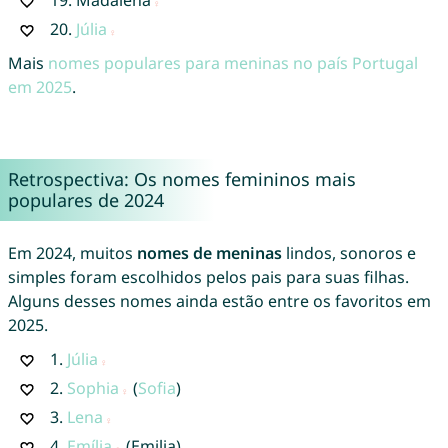
20.
Júlia
Mais
nomes populares para meninas no país Portugal
em 2025
.
Retrospectiva: Os nomes femininos mais
populares de 2024
Em 2024, muitos
nomes de meninas
lindos, sonoros e
simples foram escolhidos pelos pais para suas filhas.
Alguns desses nomes ainda estão entre os favoritos em
2025.
1.
Júlia
2.
Sophia
(
Sofia
)
3.
Lena
4.
Emília
(Emilia)