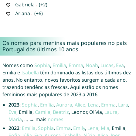
Gabriela
(+2)
Ariana
(+6)
Os nomes para meninas mais populares no país
Portugal dos últimos 10 anos
Nomes como
Sophia
,
Emília
,
Emma
,
Noah
,
Lucas
,
Eva
,
Emilia e
Isabella
têm dominado as listas dos últimos dez
anos. No entanto, novos favoritos surgem a cada ano,
trazendo tendências frescas. Aqui estão os nomes
femininos mais populares de 2023 a 2016.
2023
:
Sophia
,
Emília
,
Aurora
,
Alice
,
Lena
,
Emma
,
Lara
,
Eva
, Emilia,
Camila
,
Beatriz
, Leonor, Olívia,
Laura
,
Maria
, … → mais
nomes
2022
:
Emília
,
Sophia
,
Emma
,
Emily
,
Lena
,
Mia
, Emilia,
Sofia
,
Júlia
,
Eva
,
Aurora
,
Isabella
,
Alícia
,
Alice
,
Ines
, … →