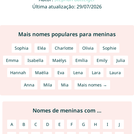
Última atualização: 29/07/2026
Mais nomes populares para meninas
Sophia
Eléa
Charlotte
Olivia
Sophie
Emma
Isabella
Maëlys
Emília
Emily
Julia
Hannah
Maëlia
Eva
Lena
Lara
Laura
Anna
Mila
Mia
Mais nomes →
Nomes de meninas com ...
A
B
C
D
E
F
G
H
I
J