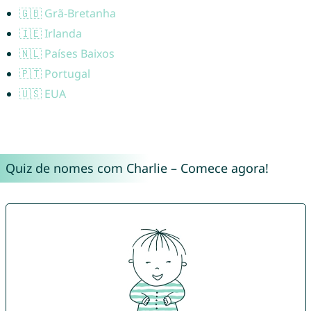
🇬🇧 Grã-Bretanha
🇮🇪 Irlanda
🇳🇱 Países Baixos
🇵🇹 Portugal
🇺🇸 EUA
Quiz de nomes com Charlie – Comece agora!