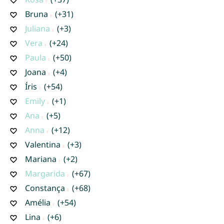
Bruna
(+31)
Juliana
(+3)
Vera
(+24)
Paula
(+50)
Joana
(+4)
Íris
(+54)
Emily
(+1)
Ana
(+5)
Anna
(+12)
Valentina
(+3)
Mariana
(+2)
Margarida
(+67)
Constança
(+68)
Amélia
(+54)
Lina
(+6)