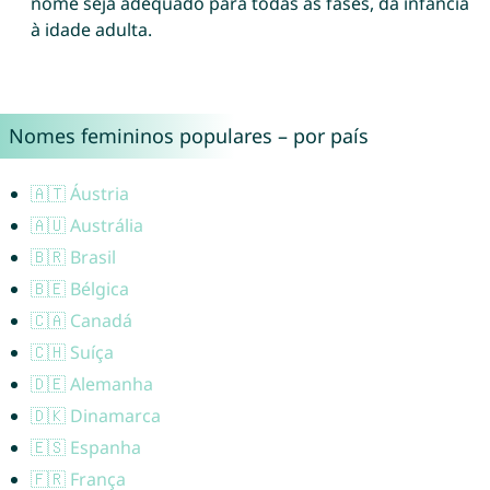
nome seja adequado para todas as fases, da infância
à idade adulta.
Nomes femininos populares – por país
🇦🇹 Áustria
🇦🇺 Austrália
🇧🇷 Brasil
🇧🇪 Bélgica
🇨🇦 Canadá
🇨🇭 Suíça
🇩🇪 Alemanha
🇩🇰 Dinamarca
🇪🇸 Espanha
🇫🇷 França