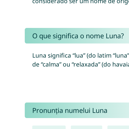
considerado ser um nome de orig
O que significa o nome Luna?
Luna significa “lua” (do latim “luna
de “calma” ou “relaxada” (do havai
Pronunția numelui Luna