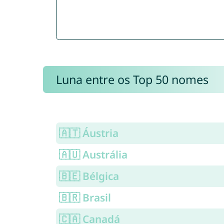
Luna entre os Top 50 nomes
🇦🇹 Áustria
🇦🇺 Austrália
🇧🇪 Bélgica
🇧🇷 Brasil
🇨🇦 Canadá