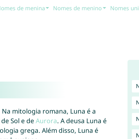
omes de menina
Nomes de menino
Nomes uni
N
 Na mitologia romana, Luna é a
 de Sol e de
Aurora
. A deusa Luna é
ologia grega. Além disso, Luna é
N