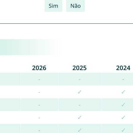
Sim
Não
2026
2025
2024
-
-
-
-
✓
✓
-
-
✓
-
✓
✓
-
✓
✓