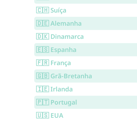
🇨🇭 Suíça
🇩🇪 Alemanha
🇩🇰 Dinamarca
🇪🇸 Espanha
🇫🇷 França
🇬🇧 Grã-Bretanha
🇮🇪 Irlanda
🇵🇹 Portugal
🇺🇸 EUA