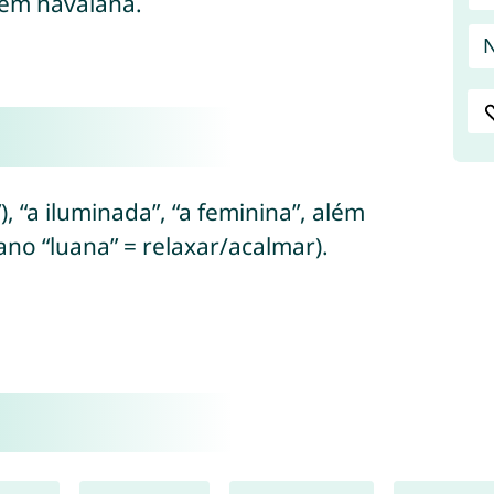
em havaiana.
N
”), “a iluminada”, “a feminina”, além
ano “luana” = relaxar/acalmar).