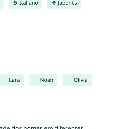
Italiano
Japonês
Lara
Noah
Olivia
dade dos nomes em diferentes