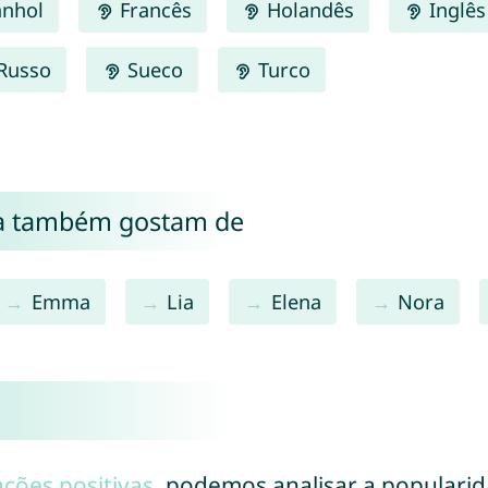
nhol
Francês
Holandês
Inglês
Russo
Sueco
Turco
a também gostam de
Emma
Lia
Elena
Nora
ações positivas
, podemos analisar a populari