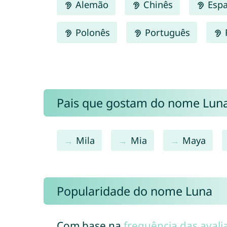
Alemão
Chinês
Espa
Polonês
Português
Pais que gostam do nome Lun
Mila
Mia
Maya
Popularidade do nome Luna
Com base na
frequência das avali