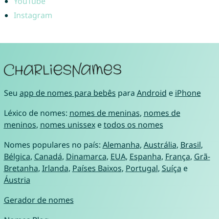
YouTube
Instagram
Seu
app de nomes para bebês
para
Android
e
iPhone
Léxico de nomes:
nomes de meninas
,
nomes de
meninos
,
nomes unissex
e
todos os nomes
Nomes populares no país:
Alemanha
,
Austrália
,
Brasil
,
Bélgica
,
Canadá
,
Dinamarca
,
EUA
,
Espanha
,
França
,
Grã-
Bretanha
,
Irlanda
,
Países Baixos
,
Portugal
,
Suíça
e
Áustria
Gerador de nomes