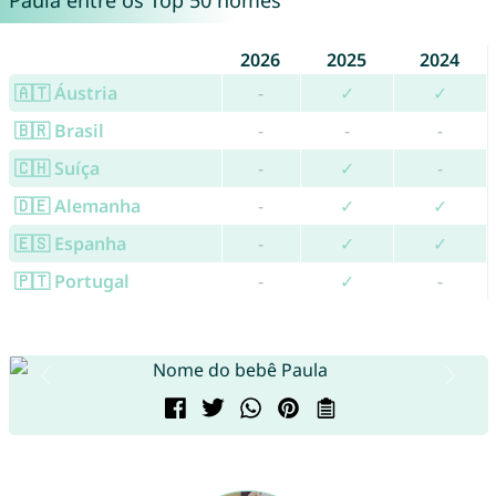
Paula entre os Top 50 nomes
2026
2025
2024
🇦🇹 Áustria
-
✓
✓
🇧🇷 Brasil
-
-
-
🇨🇭 Suíça
-
✓
-
🇩🇪 Alemanha
-
✓
✓
🇪🇸 Espanha
-
✓
✓
🇵🇹 Portugal
-
✓
-