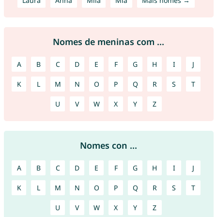
Laura
Anna
Mila
Mia
Mais nomes →
Nomes de meninas com ...
A
B
C
D
E
F
G
H
I
J
K
L
M
N
O
P
Q
R
S
T
U
V
W
X
Y
Z
Nomes con ...
A
B
C
D
E
F
G
H
I
J
K
L
M
N
O
P
Q
R
S
T
U
V
W
X
Y
Z