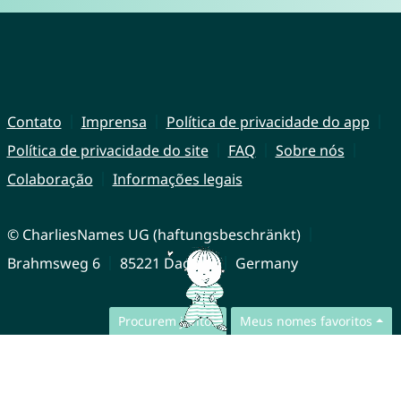
Contato
Imprensa
Política de privacidade do app
Política de privacidade do site
FAQ
Sobre nós
Colaboração
Informações legais
© CharliesNames UG (haftungsbeschränkt)
Brahmsweg 6
85221 Dachau
Germany
Procurem juntos
Meus nomes favoritos