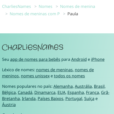
CharliesNames
Nomes
Nomes de menina
Nomes de meninas com P
Paula
Seu
app de nomes para bebês
para
Android
e
iPhone
Léxico de nomes:
nomes de meninas
,
nomes de
meninos
,
nomes unissex
e
todos os nomes
Nomes populares no país:
Alemanha
,
Austrália
,
Brasil
,
Bélgica
,
Canadá
,
Dinamarca
,
EUA
,
Espanha
,
França
,
Grã-
Bretanha
,
Irlanda
,
Países Baixos
,
Portugal
,
Suíça
e
Áustria