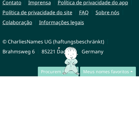
Contato
Imprensa
Política de privacidade do app
Política de privacidade do site
FAQ
Sobre nós
Colaboração
Informações legais
© CharliesNames UG (haftungsbeschränkt)
Brahmsweg 6
85221 Dachau
Germany
Procurem juntos
Meus nomes favoritos