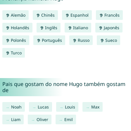
Alemão
Chinês
Espanhol
Francês
Holandês
Inglês
Italiano
Japonês
Polonês
Português
Russo
Sueco
Turco
Pais que gostam do nome Hugo também gostam
de
Noah
Lucas
Louis
Max
Liam
Oliver
Emil