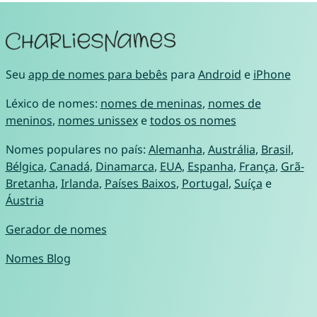
Seu
app de nomes para bebês
para
Android
e
iPhone
Léxico de nomes:
nomes de meninas
,
nomes de
meninos
,
nomes unissex
e
todos os nomes
Nomes populares no país:
Alemanha
,
Austrália
,
Brasil
,
Bélgica
,
Canadá
,
Dinamarca
,
EUA
,
Espanha
,
França
,
Grã-
Bretanha
,
Irlanda
,
Países Baixos
,
Portugal
,
Suíça
e
Áustria
Gerador de nomes
Nomes Blog