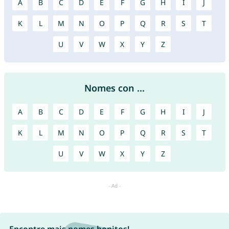
A
B
C
D
E
F
G
H
I
J
K
L
M
N
O
P
Q
R
S
T
U
V
W
X
Y
Z
Nomes con ...
A
B
C
D
E
F
G
H
I
J
K
L
M
N
O
P
Q
R
S
T
U
V
W
X
Y
Z