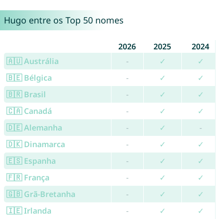
Hugo entre os Top 50 nomes
2026
2025
2024
🇦🇺 Austrália
-
✓
✓
🇧🇪 Bélgica
-
✓
✓
🇧🇷 Brasil
-
✓
✓
🇨🇦 Canadá
-
✓
✓
🇩🇪 Alemanha
-
✓
-
🇩🇰 Dinamarca
-
✓
✓
🇪🇸 Espanha
-
✓
✓
🇫🇷 França
-
✓
✓
🇬🇧 Grã-Bretanha
-
✓
✓
🇮🇪 Irlanda
-
✓
✓