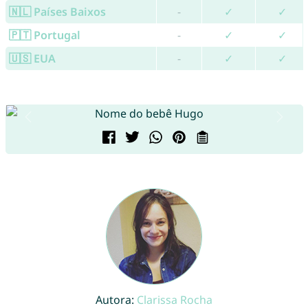
🇳🇱 Países Baixos
-
✓
✓
🇵🇹 Portugal
-
✓
✓
🇺🇸 EUA
-
✓
✓
Autora:
Clarissa Rocha