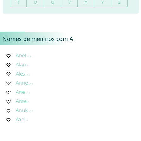
T
U
Ü
V
X
Y
Z
Nomes de meninos com A
Abel
Alan
Alex
Anne
Ane
Ante
Anuk
Axel