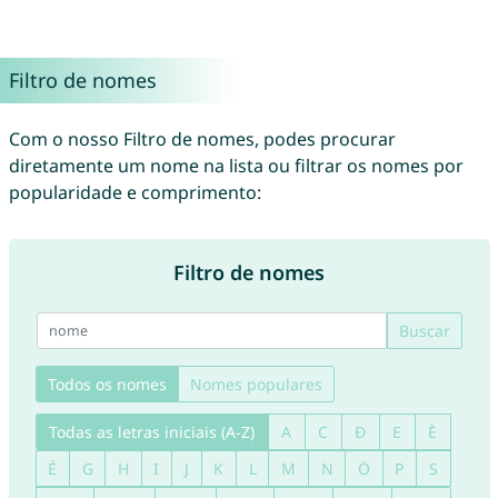
Filtro de nomes
Com o nosso Filtro de nomes, podes procurar
diretamente um nome na lista ou filtrar os nomes por
popularidade e comprimento:
Filtro de nomes
Buscar
Todos os nomes
Nomes populares
Todas as letras iniciais (A-Z)
A
C
Đ
E
È
É
G
H
I
J
K
L
M
N
Ö
P
S