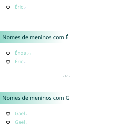
Èric
Nomes de meninos com É
Énoa
Éric
Nomes de meninos com G
Gael
Gaël