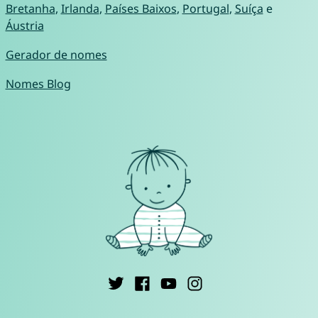
Bretanha
,
Irlanda
,
Países Baixos
,
Portugal
,
Suíça
e
Áustria
Gerador de nomes
Nomes Blog