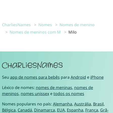
CharliesNames
Nomes
Nomes de menino
Nomes de meninos com M
Milo
Seu
app de nomes para bebês
para
Android
e
iPhone
Léxico de nomes:
nomes de meninas
,
nomes de
meninos
,
nomes unissex
e
todos os nomes
Nomes populares no país:
Alemanha
,
Austrália
,
Brasil
,
Bélgica
,
Canadá
,
Dinamarca
,
EUA
,
Espanha
,
França
,
Grã-