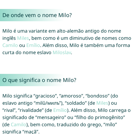
De onde vem o nome Milo?
Milo é uma variante em alto-alemão antigo do nome
inglês
Miles
, bem como é um diminutivo de nomes como
Camilo
ou
Emílio
. Além disso, Milo é também uma forma
curta do nome eslavo
Miloslav
.
O que significa o nome Milo?
Milo significa “gracioso”, “amoroso”, “bondoso” (do
eslavo antigo “milŭ/милъ”), “soldado” (de
Miles
) ou
“rival”, “rivalidade” (de
Emílio
). Além disso, Milo carrega o
significado de “mensageiro” ou “filho do primogênito”
(de
Camilo
), bem como, traduzido do grego, “mílo”
significa “maçã”.