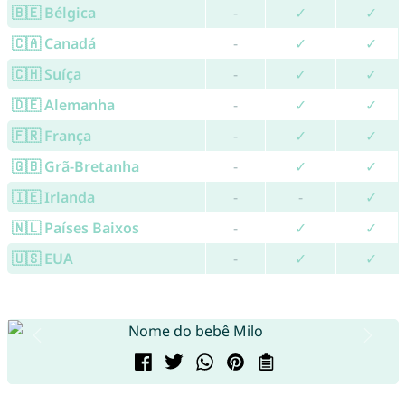
🇧🇪 Bélgica
-
✓
✓
🇨🇦 Canadá
-
✓
✓
🇨🇭 Suíça
-
✓
✓
🇩🇪 Alemanha
-
✓
✓
🇫🇷 França
-
✓
✓
🇬🇧 Grã-Bretanha
-
✓
✓
🇮🇪 Irlanda
-
-
✓
🇳🇱 Países Baixos
-
✓
✓
🇺🇸 EUA
-
✓
✓