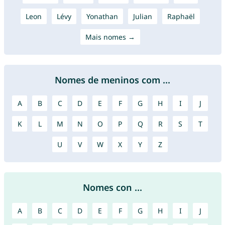
Leon
Lévy
Yonathan
Julian
Raphaël
Mais nomes →
Nomes de meninos com ...
A
B
C
D
E
F
G
H
I
J
K
L
M
N
O
P
Q
R
S
T
U
V
W
X
Y
Z
Nomes con ...
A
B
C
D
E
F
G
H
I
J