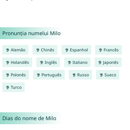
Pronunția numelui Milo
Alemão
Chinês
Espanhol
Francês
Holandês
Inglês
Italiano
Japonês
Polonês
Português
Russo
Sueco
Turco
Dias do nome de Milo