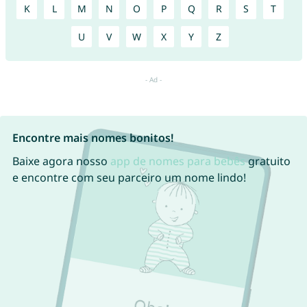
K
L
M
N
O
P
Q
R
S
T
U
V
W
X
Y
Z
Encontre mais nomes bonitos!
Baixe agora nosso
app de nomes para bebês
gratuito
e encontre com seu parceiro um nome lindo!