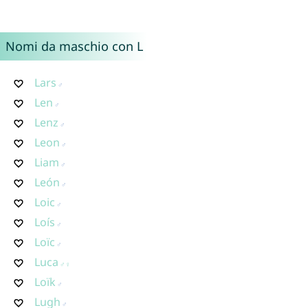
Nomi da maschio con L
Lars
Len
Lenz
Leon
Liam
León
Loic
Loís
Loïc
Luca
Loïk
Lugh