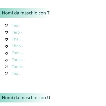
Nomi da maschio con T
Teo
Tero
Thei
Theo
Tom
Toms
Tomé
Téo
Nomi da maschio con U