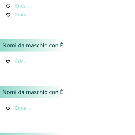
Enoa
Eoin
Nomi da maschio con È
Èric
Nomi da maschio con É
Énoa