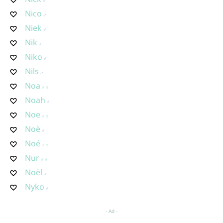
Nico
Niek
Nik
Niko
Nils
Noa
Noah
Noe
Noè
Noé
Nur
Noël
Nyko