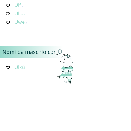
Ulf
Uli
Uwe
Nomi da maschio con Ü
Ülkü
Nomi da maschio con V
Vin
Vinn