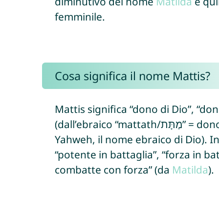
diminutivo del nome
Matilda
e qui
femminile.
Cosa significa il nome Mattis?
Mattis significa “dono di Dio”, “d
(dall’ebraico “mattath/מַתָּת” = dono + “yah/יָה” = abbreviazione di
Yahweh, il nome ebraico di Dio). I
“potente in battaglia”, “forza in bat
combatte con forza” (da
Matilda
).