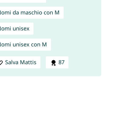
omi da maschio con M
omi unisex
omi unisex con M
Salva Mattis
87