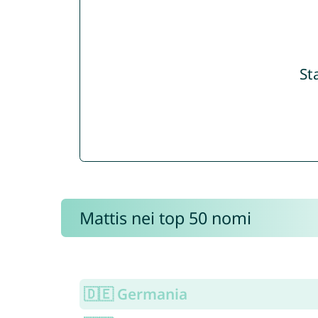
St
Mattis nei top 50 nomi
🇩🇪 Germania