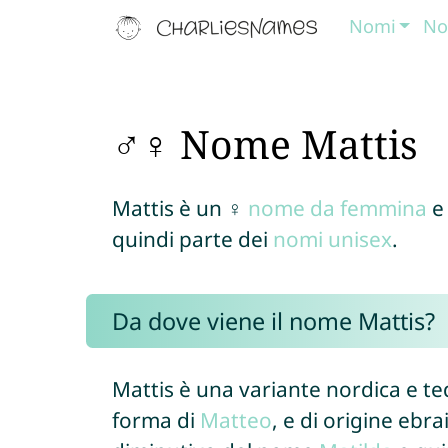
Nomi
No
♂♀ Nome Mattis
Mattis è un ♀
nome da femmina
e
quindi parte dei
nomi unisex
.
Da dove viene il nome Mattis?
Mattis è una variante nordica e t
forma di
Matteo
, e di origine ebra