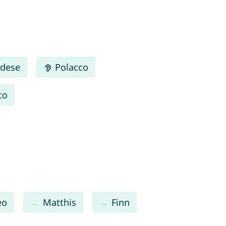
dese
Polacco
co
eo
Matthis
Finn