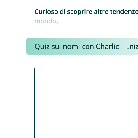
Curioso di scoprire altre tendenz
mondo
.
Quiz sui nomi con Charlie – Iniz