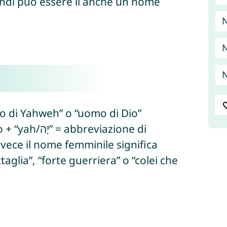
ndi può essere lì anche un nome
N
N
N
ono di Yahweh” o “uomo di Dio”
nvece il nome femminile significa
taglia”, “forte guerriera” o “colei che