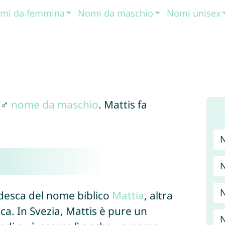
mi da femmina
Nomi da maschio
Nomi unisex
 ♂
nome da maschio
. Mattis fa
N
edesca del nome biblico
Mattia
, altra
ica. In Svezia, Mattis è pure un
N