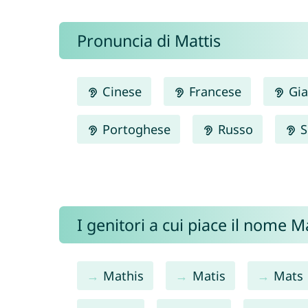
Pronuncia di Mattis
Cinese
Francese
Gia
Portoghese
Russo
S
I genitori a cui piace il nome 
Mathis
Matis
Mats