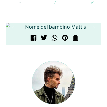
-
✓
✓