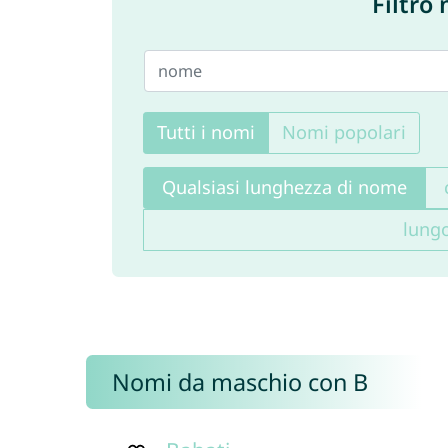
Filtro
Tutti i nomi
Nomi popolari
Qualsiasi lunghezza di nome
lung
Nomi da maschio con B