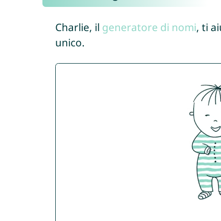
Charlie, il
generatore di nomi
, ti 
unico.