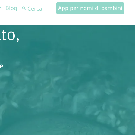
Blog
App per nomi di bambini
to,
 e