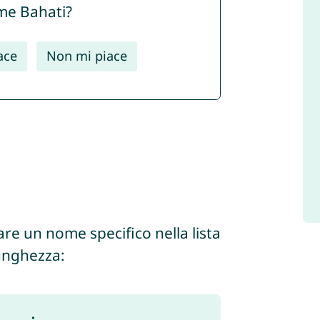
ome Bahati?
ace
Non mi piace
are un nome specifico nella lista
lunghezza: