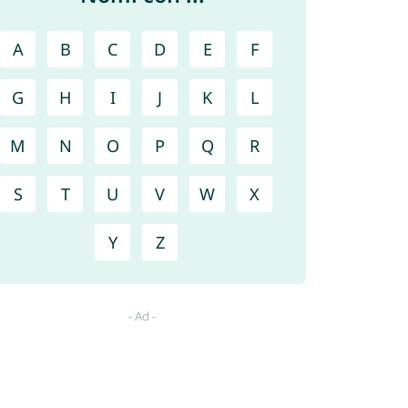
A
B
C
D
E
F
G
H
I
J
K
L
M
N
O
P
Q
R
S
T
U
V
W
X
Y
Z