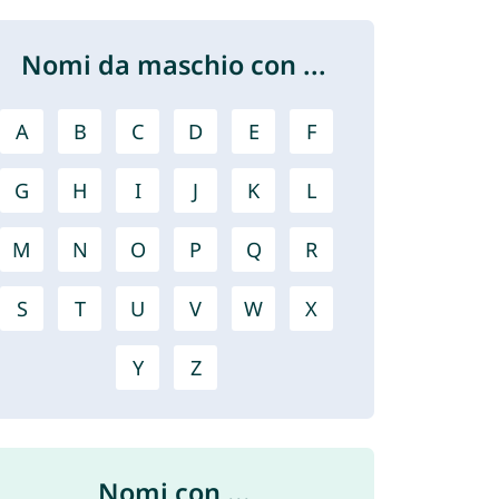
Nomi da maschio con ...
A
B
C
D
E
F
G
H
I
J
K
L
M
N
O
P
Q
R
S
T
U
V
W
X
Y
Z
Nomi con ...