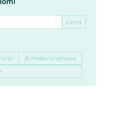
 nomi
Cerca
corto
di media lunghezza
o