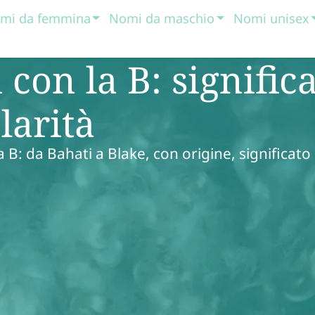
mi da femmina
Nomi da maschio
Nomi unisex
con la B: significa
larità
a B: da Bahati a Blake, con origine, significato