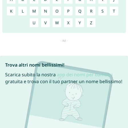
K
L
M
N
O
P
Q
R
S
T
U
V
W
X
Y
Z
Trova altri nomi bellissimi!
Scarica subito la nostra
app dei nomi per bambini
gratuita e trova con il tuo partner un nome bellissimo!