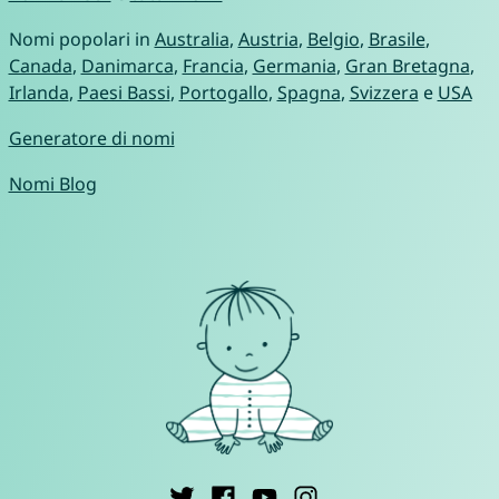
Nomi popolari in
Australia
,
Austria
,
Belgio
,
Brasile
,
Canada
,
Danimarca
,
Francia
,
Germania
,
Gran Bretagna
,
Irlanda
,
Paesi Bassi
,
Portogallo
,
Spagna
,
Svizzera
e
USA
Generatore di nomi
Nomi Blog