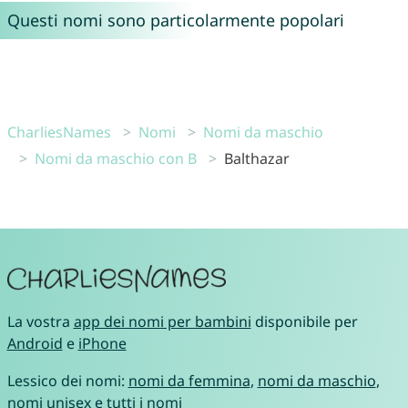
Questi nomi sono particolarmente popolari
CharliesNames
Nomi
Nomi da maschio
Nomi da maschio con B
Balthazar
La vostra
app dei nomi per bambini
disponibile per
Android
e
iPhone
Lessico dei nomi:
nomi da femmina
,
nomi da maschio
,
nomi unisex
e
tutti i nomi