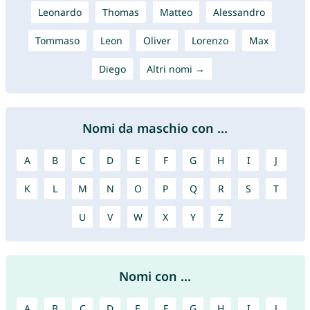
Leonardo
Thomas
Matteo
Alessandro
Tommaso
Leon
Oliver
Lorenzo
Max
Diego
Altri nomi →
Nomi da maschio con ...
A
B
C
D
E
F
G
H
I
J
K
L
M
N
O
P
Q
R
S
T
U
V
W
X
Y
Z
Nomi con ...
A
B
C
D
E
F
G
H
I
J