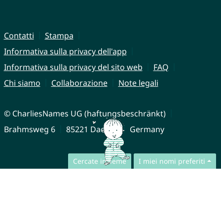
Contatti
Stampa
Informativa sulla privacy dell'app
Informativa sulla privacy del sito web
FAQ
Chi siamo
Collaborazione
Note legali
© CharliesNames UG (haftungsbeschränkt)
Brahmsweg 6
85221 Dachau
Germany
Cercate insieme
I miei nomi preferiti