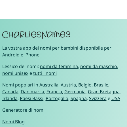
La vostra
app dei nomi per bambini
disponibile per
Android
e
iPhone
Lessico dei nomi:
nomi da femmina
,
nomi da maschio
,
nomi unisex
e
tutti i nomi
Nomi popolari in
Australia
,
Austria
,
Belgio
,
Brasile
,
Canada
,
Danimarca
,
Francia
,
Germania
,
Gran Bretagna
,
Irlanda
,
Paesi Bassi
,
Portogallo
,
Spagna
,
Svizzera
e
USA
Generatore di nomi
Nomi Blog