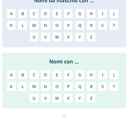
Nomi da maschio con ...
A
B
C
D
E
F
G
H
I
J
K
L
M
N
O
P
Q
R
S
T
U
V
W
X
Y
Z
Nomi con ...
A
B
C
D
E
F
G
H
I
J
K
L
M
N
O
P
Q
R
S
T
U
V
W
X
Y
Z