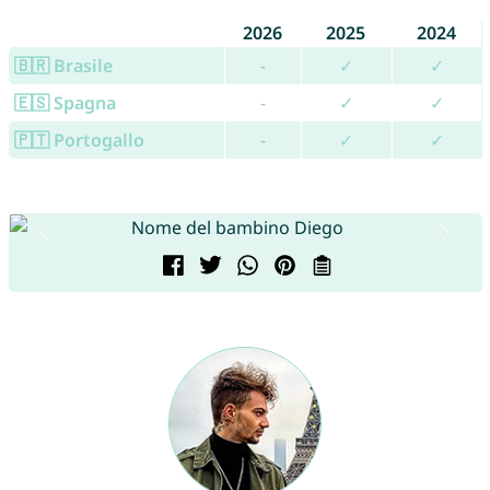
2026
2025
2024
🇧🇷 Brasile
-
✓
✓
🇪🇸 Spagna
-
✓
✓
🇵🇹 Portogallo
-
✓
✓