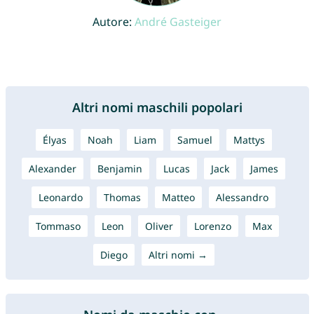
Autore:
André Gasteiger
Altri nomi maschili popolari
Élyas
Noah
Liam
Samuel
Mattys
Alexander
Benjamin
Lucas
Jack
James
Leonardo
Thomas
Matteo
Alessandro
Tommaso
Leon
Oliver
Lorenzo
Max
Diego
Altri nomi →