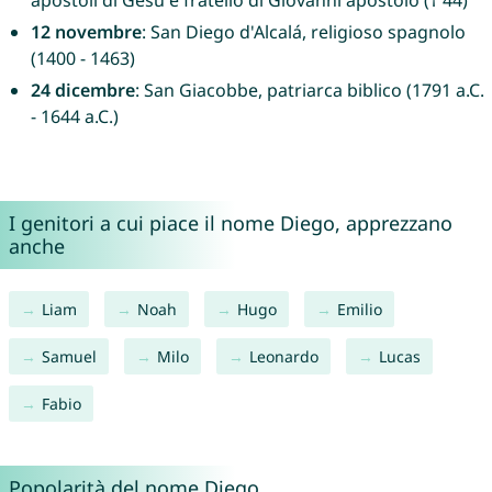
apostoli di Gesù e fratello di Giovanni apostolo († 44)
12 novembre
: San Diego d'Alcalá, religioso spagnolo
(1400 - 1463)
24 dicembre
: San Giacobbe, patriarca biblico (1791 a.C.
- 1644 a.C.)
I genitori a cui piace il nome Diego, apprezzano
anche
Liam
Noah
Hugo
Emilio
Samuel
Milo
Leonardo
Lucas
Fabio
Popolarità del nome Diego