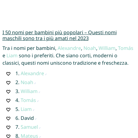
I 50 nomi per bambini più popolari – Questi nomi
maschili sono tra i più amati nel 2023
Tra i nomi per bambini,
Alexandre
,
Noah
,
William
,
Tomás
e
Liam
sono i preferiti. Che siano corti, moderni o
classici, questi nomi uniscono tradizione e freschezza.
1.
Alexandre
2.
Noah
3.
William
4.
Tomás
5.
Liam
6.
David
7.
Samuel
8.
Mateus