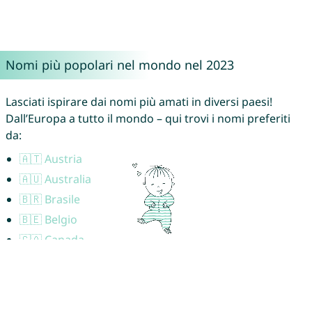
Nomi più popolari nel mondo nel 2023
Lasciati ispirare dai nomi più amati in diversi paesi!
Dall’Europa a tutto il mondo – qui trovi i nomi preferiti
da:
🇦🇹 Austria
🇦🇺 Australia
🇧🇷 Brasile
🇧🇪 Belgio
🇨🇦 Canada
🇨🇭 Svizzera
🇩🇪 Germania
🇩🇰 Danimarca