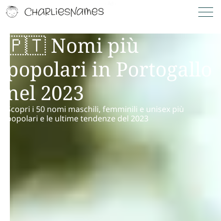
🇵🇹 Nomi più
popolari in Portogallo
nel 2023
Scopri i 50 nomi maschili, femminili e unisex più
popolari e le ultime tendenze del 2023