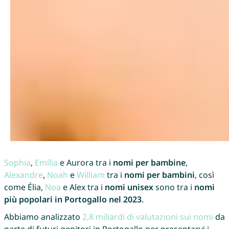
Sophia
,
Emília
e Aurora tra i
nomi per bambine
,
Alexandre
,
Noah
e
William
tra i
nomi per bambini
, così
come Élia,
Noa
e Alex tra i
nomi unisex
sono tra i
nomi
più popolari in Portogallo nel 2023
.
Abbiamo analizzato
2,8 miliardi di valutazioni sui nomi
da
parte di futuri genitori in Portogallo per presentarvi i