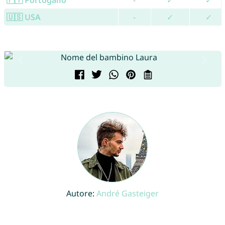
🇵🇹 Portogallo
-
✓
✓
🇺🇸 USA
-
✓
✓
Autore:
André Gasteiger