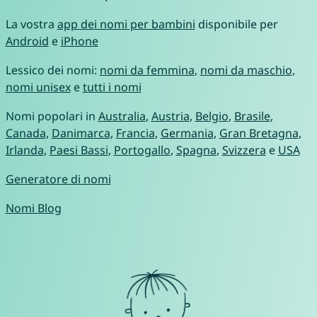
La vostra
app dei nomi per bambini
disponibile per
Android
e
iPhone
Lessico dei nomi:
nomi da femmina
,
nomi da maschio
,
nomi unisex
e
tutti i nomi
Nomi popolari in
Australia
,
Austria
,
Belgio
,
Brasile
,
Canada
,
Danimarca
,
Francia
,
Germania
,
Gran Bretagna
,
Irlanda
,
Paesi Bassi
,
Portogallo
,
Spagna
,
Svizzera
e
USA
Generatore di nomi
Nomi Blog