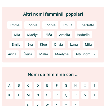
Altri nomi femminili popolari
Emma
Sophia
Sophie
Émilia
Charlotte
Mia
Maëlys
Eléa
Amelia
Isabella
Emily
Eva
Kloé
Olivia
Luna
Mila
Anna
Éléna
Malía
Maëlyne
Altri nomi →
Nomi da femmina con ...
A
B
C
D
E
F
G
H
I
J
K
L
M
N
O
P
Q
R
S
T
U
V
W
X
Y
Z