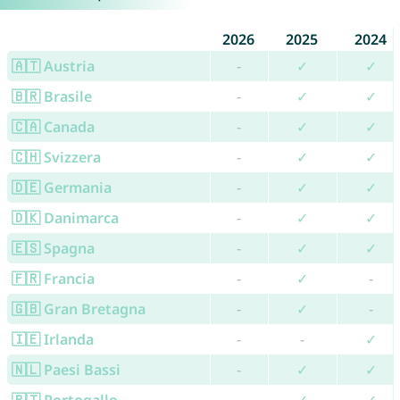
2026
2025
2024
🇦🇹 Austria
-
✓
✓
🇧🇷 Brasile
-
✓
✓
🇨🇦 Canada
-
✓
✓
🇨🇭 Svizzera
-
✓
✓
🇩🇪 Germania
-
✓
✓
🇩🇰 Danimarca
-
✓
✓
🇪🇸 Spagna
-
✓
✓
🇫🇷 Francia
-
✓
-
🇬🇧 Gran Bretagna
-
✓
-
🇮🇪 Irlanda
-
-
✓
🇳🇱 Paesi Bassi
-
✓
✓