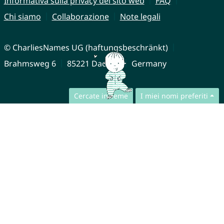
Informativa sulla privacy del sito web
FAQ
Chi siamo
Collaborazione
Note legali
© CharliesNames UG (haftungsbeschränkt)
Brahmsweg 6
85221 Dachau
Germany
Cercate insieme
I miei nomi preferiti