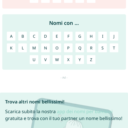
Nomi con ...
A
B
C
D
E
F
G
H
I
J
K
L
M
N
O
P
Q
R
S
T
U
V
W
X
Y
Z
Trova altri nomi bellissimi!
Scarica subito la nostra
app dei nomi per bambini
gratuita e trova con il tuo partner un nome bellissimo!