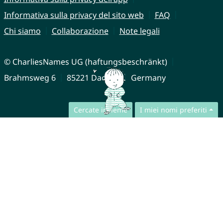
Informativa sulla privacy del sito web
FAQ
Chi siamo
Collaborazione
Note legali
© CharliesNames UG (haftungsbeschränkt)
Brahmsweg 6
85221 Dachau
Germany
Cercate insieme
I miei nomi preferiti