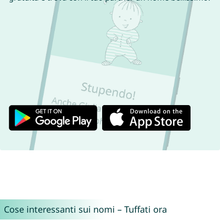
Cose interessanti sui nomi – Tuffati ora