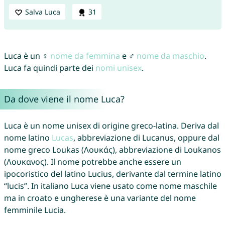
Salva Luca
31
Luca è un ♀
nome da femmina
e ♂
nome da maschio
.
Luca fa quindi parte dei
nomi unisex
.
Da dove viene il nome Luca?
Luca è un nome unisex di origine greco-latina. Deriva dal
nome latino
Lucas
, abbreviazione di Lucanus, oppure dal
nome greco Loukas (Λουκάς), abbreviazione di Loukanos
(Λουκανος). Il nome potrebbe anche essere un
ipocoristico del latino Lucius, derivante dal termine latino
“lucis”. In italiano Luca viene usato come nome maschile
ma in croato e ungherese è una variante del nome
femminile Lucia.