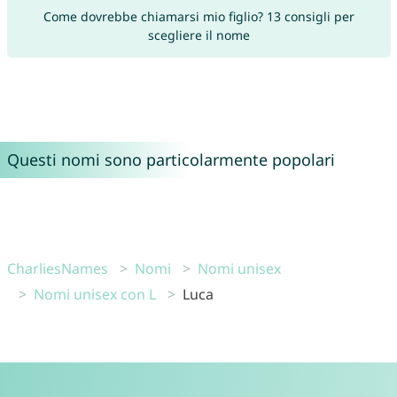
Come dovrebbe chiamarsi mio figlio? 13 consigli per
scegliere il nome
Questi nomi sono particolarmente popolari
CharliesNames
Nomi
Nomi unisex
Nomi unisex con L
Luca