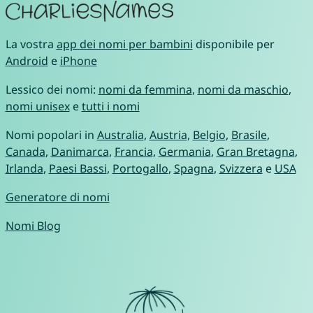
La vostra
app dei nomi per bambini
disponibile per
Android
e
iPhone
Lessico dei nomi:
nomi da femmina
,
nomi da maschio
,
nomi unisex
e
tutti i nomi
Nomi popolari in
Australia
,
Austria
,
Belgio
,
Brasile
,
Canada
,
Danimarca
,
Francia
,
Germania
,
Gran Bretagna
,
Irlanda
,
Paesi Bassi
,
Portogallo
,
Spagna
,
Svizzera
e
USA
Generatore di nomi
Nomi Blog