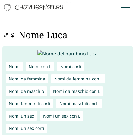
♂♀ Nome Luca
Nomi
Nomi con L
Nomi corti
Nomi da femmina
Nomi da femmina con L
Nomi da maschio
Nomi da maschio con L
Nomi femminili corti
Nomi maschili corti
Nomi unisex
Nomi unisex con L
Nomi unisex corti