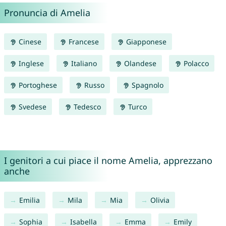
Pronuncia di Amelia
Cinese
Francese
Giapponese
Inglese
Italiano
Olandese
Polacco
Portoghese
Russo
Spagnolo
Svedese
Tedesco
Turco
I genitori a cui piace il nome Amelia, apprezzano
anche
Emilia
Mila
Mia
Olivia
Sophia
Isabella
Emma
Emily