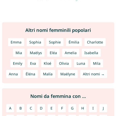
Altri nomi femminili popolari
Emma
Sophia
Sophie
Émilia
Charlotte
Mia
Maëlys
Eléa
Amelia
Isabella
Emily
Eva
Kloé
Olivia
Luna
Mila
Anna
Éléna
Malía
Maëlyne
Altri nomi →
Nomi da femmina con ...
A
B
C
D
E
F
G
H
I
J