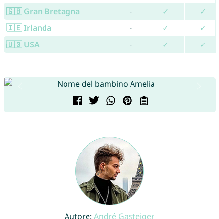
🇬🇧 Gran Bretagna
-
✓
✓
🇮🇪 Irlanda
-
✓
✓
🇺🇸 USA
-
✓
✓
Autore:
André Gasteiger