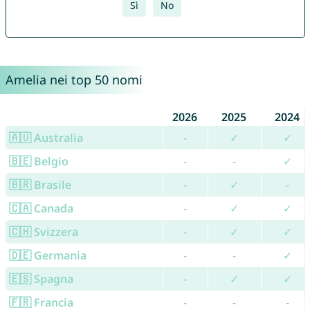
Sì
No
Amelia nei top 50 nomi
2026
2025
2024
🇦🇺 Australia
-
✓
✓
🇧🇪 Belgio
-
-
✓
🇧🇷 Brasile
-
✓
-
🇨🇦 Canada
-
✓
✓
🇨🇭 Svizzera
-
✓
✓
🇩🇪 Germania
-
-
✓
🇪🇸 Spagna
-
✓
✓
🇫🇷 Francia
-
-
-