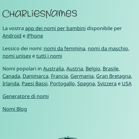
La vostra
app dei nomi per bambini
disponibile per
Android
e
iPhone
Lessico dei nomi:
nomi da femmina
,
nomi da maschio
,
nomi unisex
e
tutti i nomi
Nomi popolari in
Australia
,
Austria
,
Belgio
,
Brasile
,
Canada
,
Danimarca
,
Francia
,
Germania
,
Gran Bretagna
,
Irlanda
,
Paesi Bassi
,
Portogallo
,
Spagna
,
Svizzera
e
USA
Generatore di nomi
Nomi Blog