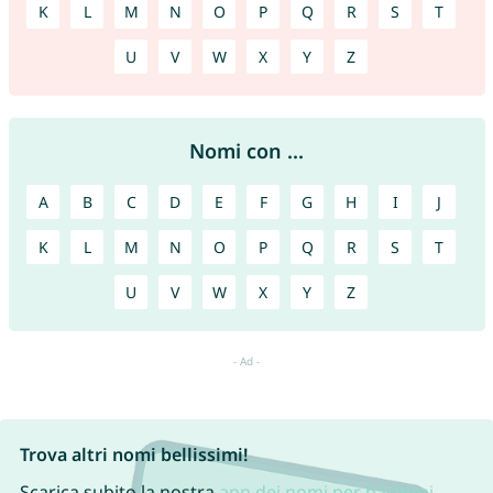
K
L
M
N
O
P
Q
R
S
T
U
V
W
X
Y
Z
Nomi con ...
A
B
C
D
E
F
G
H
I
J
K
L
M
N
O
P
Q
R
S
T
U
V
W
X
Y
Z
Trova altri nomi bellissimi!
Scarica subito la nostra
app dei nomi per bambini