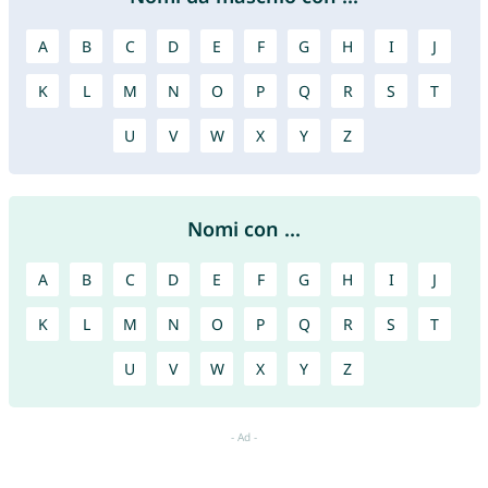
A
B
C
D
E
F
G
H
I
J
K
L
M
N
O
P
Q
R
S
T
U
V
W
X
Y
Z
Nomi con ...
A
B
C
D
E
F
G
H
I
J
K
L
M
N
O
P
Q
R
S
T
U
V
W
X
Y
Z