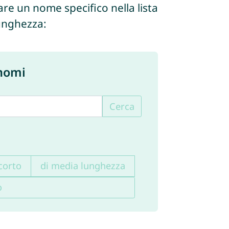
are un nome specifico nella lista
lunghezza:
 nomi
Cerca
corto
di media lunghezza
o