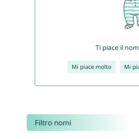
Ti piace il no
Mi piace molto
Mi pi
Filtro nomi