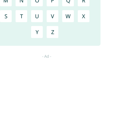
M
N
O
P
Q
R
S
T
U
V
W
X
Y
Z