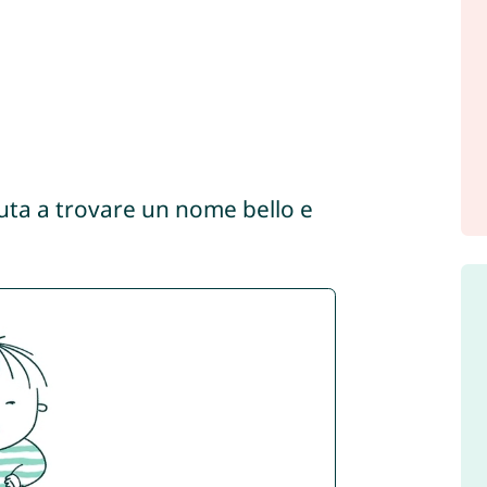
aiuta a trovare un nome bello e