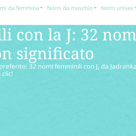
mi da femmina
Nomi da maschio
Nomi unisex
i con la J: 32 nom
on significato
 preferito: 32 nomi femminili con J, da Jadrank
 clic!