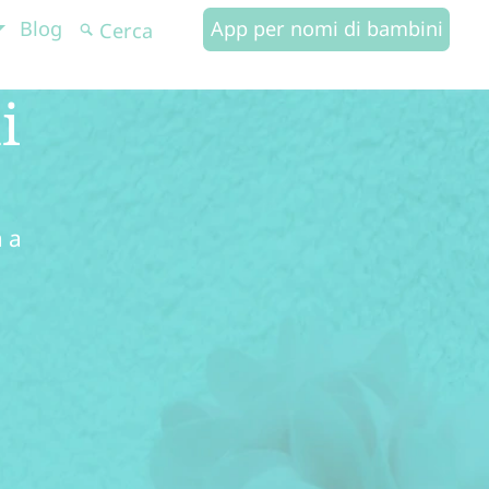
Blog
App per nomi di bambini
i
a a