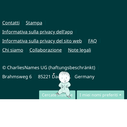
Contatti
Stampa
Informativa sulla privacy dell'app
Informativa sulla privacy del sito web
FAQ
Chi siamo
Collaborazione
Note legali
© CharliesNames UG (haftungsbeschränkt)
Brahmsweg 6
85221 Dachau
Germany
Cercate insieme
I miei nomi preferiti