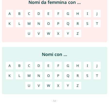
Nomi da femmina con ...
A
B
C
D
E
F
G
H
I
J
K
L
M
N
O
P
Q
R
S
T
U
V
W
X
Y
Z
Nomi con ...
A
B
C
D
E
F
G
H
I
J
K
L
M
N
O
P
Q
R
S
T
U
V
W
X
Y
Z