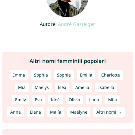
Autore:
André Gasteiger
Altri nomi femminili popolari
Emma
Sophia
Sophie
Émilia
Charlotte
Mia
Maëlys
Eléa
Amelia
Isabella
Emily
Eva
Kloé
Olivia
Luna
Mila
Anna
Éléna
Malía
Maëlyne
Altri nomi →