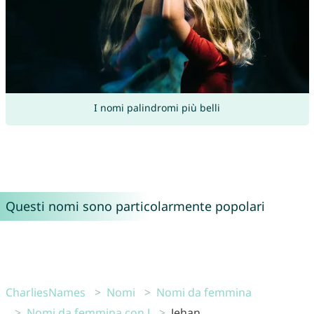
I nomi palindromi più belli
Questi nomi sono particolarmente popolari
CharliesNames
Nomi
Nomi da femmina
Nomi da femmina con J
Jehan