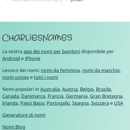
La vostra
app dei nomi per bambini
disponibile per
Android
e
iPhone
Lessico dei nomi:
nomi da femmina
,
nomi da maschio
,
nomi unisex
e
tutti i nomi
Nomi popolari in
Australia
,
Austria
,
Belgio
,
Brasile
,
Canada
,
Danimarca
,
Francia
,
Germania
,
Gran Bretagna
,
Irlanda
,
Paesi Bassi
,
Portogallo
,
Spagna
,
Svizzera
e
USA
Generatore di nomi
Nomi Blog