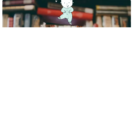
Come dovrebbe chiamarsi mio figlio? 13 consigli per
scegliere il nome
Questi nomi sono particolarmente popolari