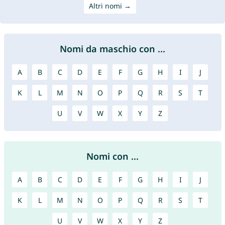
Altri nomi →
Nomi da maschio con ...
A
B
C
D
E
F
G
H
I
J
K
L
M
N
O
P
Q
R
S
T
U
V
W
X
Y
Z
Nomi con ...
A
B
C
D
E
F
G
H
I
J
K
L
M
N
O
P
Q
R
S
T
U
V
W
X
Y
Z