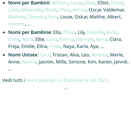
Nomi per Bambini
:
William
,
Lucas
,
Elias
, Elliot,
Oliver
,
Liam
,
Alexander
,
Noah
,
Theo
,
Arthur
, Oscar, Valdemar,
Matheo
,
Theodor
,
Felix
, Louie, Oskar, Malthe, Albert,
Vincent
, …
Nomi per Bambine
: Ella,
Olivia
, Lily,
Isabella
,
Sofia
,
Emily
,
Nora
, Ellie,
Luna
,
Emma
,
Hannah
,
Anna
, Clara,
Freja, Emilie, Elina,
Frida
, Naya, Karla, Aya, …
Nomi Unisex
:
Luca
, Tristan, Alva, Leo,
Andrea
, Merle,
Anne,
Nanna
, Jasmin, Mille, Simone, Kim, Karen, Jannik,
…
Vedi tutti i
nomi popolari in Danimarca nel 2021
.