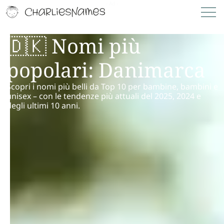
🇩🇰 Nomi più
popolari: Danimarca
Scopri i nomi più belli da Top 10 per bambine, bambini e
unisex – con le tendenze più attuali del 2025, 2024 e
degli ultimi 10 anni.