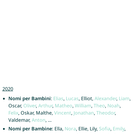
2020
Nomi per Bambini
:
Elias
,
Lucas
, Elliot,
Alexander
,
Liam
,
Oscar,
Oliver
,
Arthur
,
Matheo
,
William
,
Theo
,
Noah
,
Felix
, Oskar, Malthe,
Vincent
,
Jonathan
,
Theodor
,
Valdemar,
Anton
, …
Nomi per Bambine
: Ella,
Nora
, Ellie, Lily,
Sofia
,
Emily
,