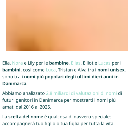
Ella,
Nora
e Lily per le
bambine
,
Elias
, Elliot e
Lucas
per i
bambini
, così come
Luca
, Tristan e Alva tra i
nomi unisex
,
sono tra i
nomi più popolari degli ultimi dieci anni in
Danimarca
.
Abbiamo analizzato
2,8 miliardi di valutazioni di nomi
di
futuri genitori in Danimarca per mostrarti i nomi più
amati dal 2016 al 2025.
La
scelta del nome
è qualcosa di davvero speciale:
accompagnerà tuo figlio o tua figlia per tutta la vita.