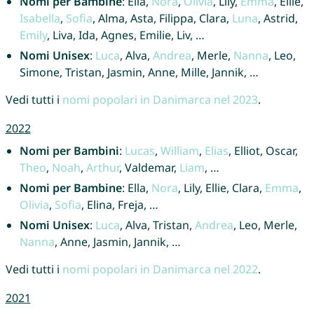
Nomi per Bambine
: Ella,
Nora
,
Olivia
, Lily,
Emma
, Ellie,
Isabella
,
Sofia
, Alma, Asta, Filippa, Clara,
Luna
, Astrid,
Emily
, Liva, Ida, Agnes, Emilie, Liv, …
Nomi Unisex
:
Luca
, Alva,
Andrea
, Merle,
Nanna
, Leo,
Simone, Tristan, Jasmin, Anne, Mille, Jannik, …
Vedi tutti i
nomi popolari in Danimarca nel 2023
.
2022
Nomi per Bambini
:
Lucas
,
William
,
Elias
, Elliot, Oscar,
Theo
,
Noah
,
Arthur
, Valdemar,
Liam
, …
Nomi per Bambine
: Ella,
Nora
, Lily, Ellie, Clara,
Emma
,
Olivia
,
Sofia
, Elina, Freja, …
Nomi Unisex
:
Luca
, Alva, Tristan,
Andrea
, Leo, Merle,
Nanna
, Anne, Jasmin, Jannik, …
Vedi tutti i
nomi popolari in Danimarca nel 2022
.
2021