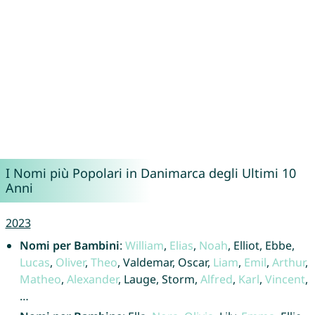
I Nomi più Popolari in Danimarca degli Ultimi 10
Anni
2023
Nomi per Bambini
:
William
,
Elias
,
Noah
, Elliot, Ebbe,
Lucas
,
Oliver
,
Theo
, Valdemar, Oscar,
Liam
,
Emil
,
Arthur
,
Matheo
,
Alexander
, Lauge, Storm,
Alfred
,
Karl
,
Vincent
,
…