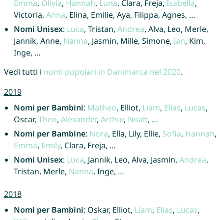
Emma
,
Olivia
,
Hannah
,
Luna
, Clara, Freja,
Isabella
,
Victoria,
Anna
, Elina, Emilie, Aya, Filippa, Agnes, …
Nomi Unisex
:
Luca
, Tristan,
Andrea
, Alva, Leo, Merle,
Jannik, Anne,
Nanna
, Jasmin, Mille, Simone,
Jan
, Kim,
Inge, …
Vedi tutti i
nomi popolari in Danimarca nel 2020
.
2019
Nomi per Bambini
:
Matheo
, Elliot,
Liam
,
Elias
,
Lucas
,
Oscar,
Theo
,
Alexander
,
Arthur
,
Noah
, …
Nomi per Bambine
:
Nora
, Ella, Lily, Ellie,
Sofia
,
Hannah
,
Emma
,
Emily
, Clara, Freja, …
Nomi Unisex
:
Luca
, Jannik, Leo, Alva, Jasmin,
Andrea
,
Tristan, Merle,
Nanna
, Inge, …
2018
Nomi per Bambini
: Oskar, Elliot,
Liam
,
Elias
,
Lucas
,