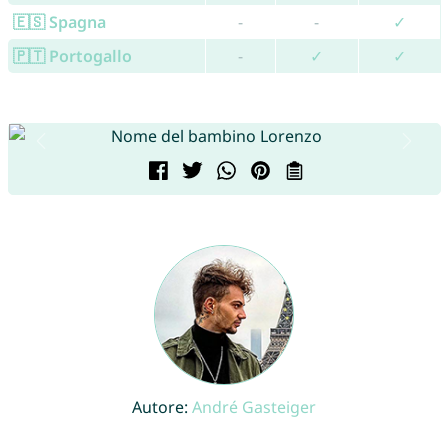
🇪🇸 Spagna
-
-
✓
🇵🇹 Portogallo
-
✓
✓
Autore:
André Gasteiger