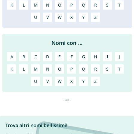
K
L
M
N
O
P
Q
R
S
T
U
V
W
X
Y
Z
Nomi con ...
A
B
C
D
E
F
G
H
I
J
K
L
M
N
O
P
Q
R
S
T
U
V
W
X
Y
Z
Trova altri nomi bellissimi!