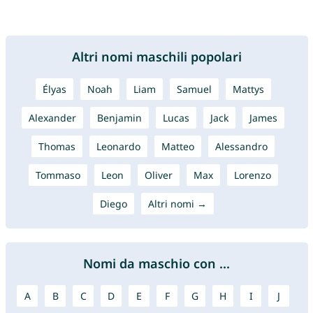
Altri nomi maschili popolari
Élyas
Noah
Liam
Samuel
Mattys
Alexander
Benjamin
Lucas
Jack
James
Thomas
Leonardo
Matteo
Alessandro
Tommaso
Leon
Oliver
Max
Lorenzo
Diego
Altri nomi →
Nomi da maschio con ...
A
B
C
D
E
F
G
H
I
J