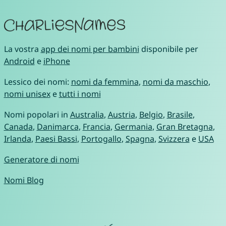
La vostra
app dei nomi per bambini
disponibile per
Android
e
iPhone
Lessico dei nomi:
nomi da femmina
,
nomi da maschio
,
nomi unisex
e
tutti i nomi
Nomi popolari in
Australia
,
Austria
,
Belgio
,
Brasile
,
Canada
,
Danimarca
,
Francia
,
Germania
,
Gran Bretagna
,
Irlanda
,
Paesi Bassi
,
Portogallo
,
Spagna
,
Svizzera
e
USA
Generatore di nomi
Nomi Blog