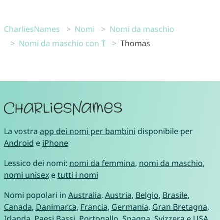
CharliesNames
Nomi
Nomi da maschio
Nomi da maschio con T
Thomas
La vostra
app dei nomi per bambini
disponibile per
Android
e
iPhone
Lessico dei nomi:
nomi da femmina
,
nomi da maschio
,
nomi unisex
e
tutti i nomi
Nomi popolari in
Australia
,
Austria
,
Belgio
,
Brasile
,
Canada
,
Danimarca
,
Francia
,
Germania
,
Gran Bretagna
,
Irlanda
,
Paesi Bassi
,
Portogallo
,
Spagna
,
Svizzera
e
USA