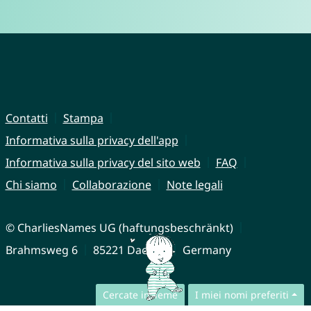
Contatti
Stampa
Informativa sulla privacy dell'app
Informativa sulla privacy del sito web
FAQ
Chi siamo
Collaborazione
Note legali
© CharliesNames UG (haftungsbeschränkt)
Brahmsweg 6
85221 Dachau
Germany
Cercate insieme
I miei nomi preferiti