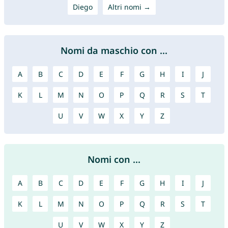
Diego
Altri nomi →
Nomi da maschio con ...
A
B
C
D
E
F
G
H
I
J
K
L
M
N
O
P
Q
R
S
T
U
V
W
X
Y
Z
Nomi con ...
A
B
C
D
E
F
G
H
I
J
K
L
M
N
O
P
Q
R
S
T
U
V
W
X
Y
Z