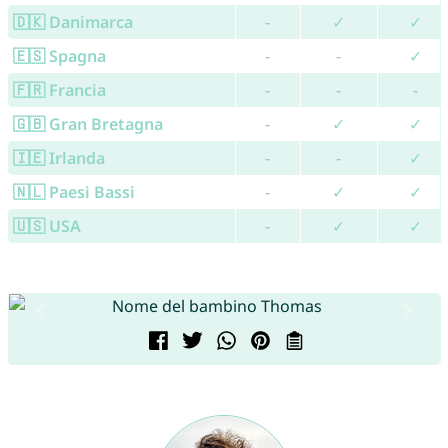
🇩🇰 Danimarca
-
✓
✓
🇪🇸 Spagna
-
-
✓
🇫🇷 Francia
-
-
-
🇬🇧 Gran Bretagna
-
✓
✓
🇮🇪 Irlanda
-
-
✓
🇳🇱 Paesi Bassi
-
✓
✓
🇺🇸 USA
-
✓
✓