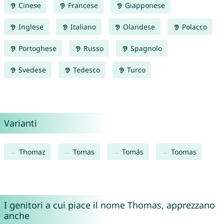
Cinese
Francese
Giapponese
Inglese
Italiano
Olandese
Polacco
Portoghese
Russo
Spagnolo
Svedese
Tedesco
Turco
Varianti
Thomaz
Tomas
Tomás
Toomas
I genitori a cui piace il nome Thomas, apprezzano
anche