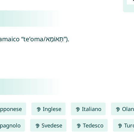
Toomas significa “gemello” (dall’aramaico “te’oma/תָּאוֹמָא”).
pponese
Inglese
Italiano
Olan
pagnolo
Svedese
Tedesco
Tur