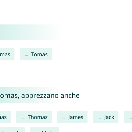
omas
Tomás
 Toomas, apprezzano anche
mas
Thomaz
James
Jack