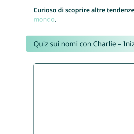
Curioso di scoprire altre tendenz
mondo
.
Quiz sui nomi con Charlie – Iniz