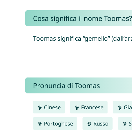
Cosa significa il nome Toomas?
Pronuncia di Toomas
Cinese
Francese
Gia
Portoghese
Russo
S