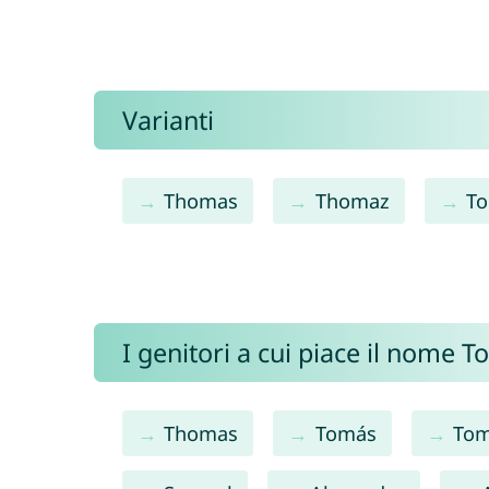
Varianti
Thomas
Thomaz
T
I genitori a cui piace il nome
Thomas
Tomás
To