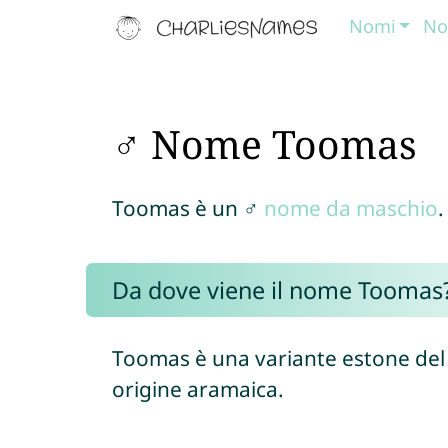
Nomi
No
♂ Nome Toomas
Toomas è un ♂
nome da maschio
.
Da dove viene il nome Toomas
Toomas è una variante estone del
origine aramaica.