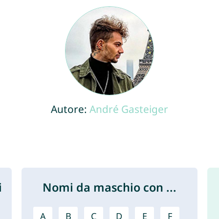
Autore:
André Gasteiger
i
Nomi da maschio con ...
A
B
C
D
E
F