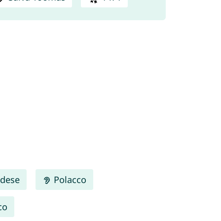
dese
Polacco
co