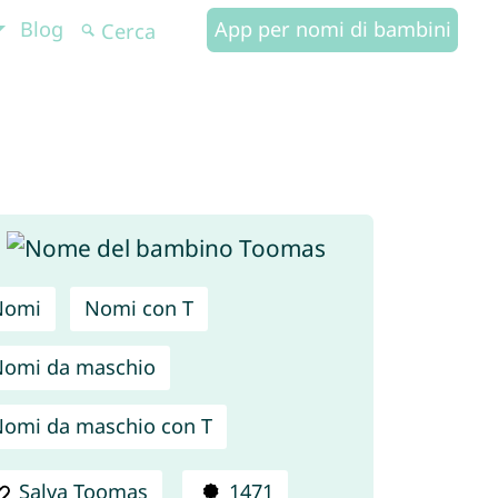
Blog
App per nomi di bambini
Nomi
Nomi con T
omi da maschio
omi da maschio con T
Salva Toomas
1471