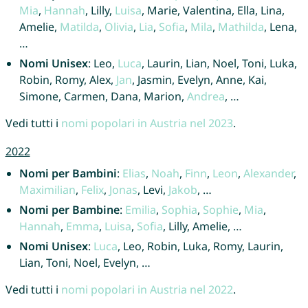
Mia
,
Hannah
, Lilly,
Luisa
, Marie, Valentina, Ella, Lina,
Amelie,
Matilda
,
Olivia
,
Lia
,
Sofia
,
Mila
,
Mathilda
, Lena,
…
Nomi Unisex
: Leo,
Luca
, Laurin, Lian, Noel, Toni, Luka,
Robin, Romy, Alex,
Jan
, Jasmin, Evelyn, Anne, Kai,
Simone, Carmen, Dana, Marion,
Andrea
, …
Vedi tutti i
nomi popolari in Austria nel 2023
.
2022
Nomi per Bambini
:
Elias
,
Noah
,
Finn
,
Leon
,
Alexander
,
Maximilian
,
Felix
,
Jonas
, Levi,
Jakob
, …
Nomi per Bambine
:
Emilia
,
Sophia
,
Sophie
,
Mia
,
Hannah
,
Emma
,
Luisa
,
Sofia
, Lilly, Amelie, …
Nomi Unisex
:
Luca
, Leo, Robin, Luka, Romy, Laurin,
Lian, Toni, Noel, Evelyn, …
Vedi tutti i
nomi popolari in Austria nel 2022
.