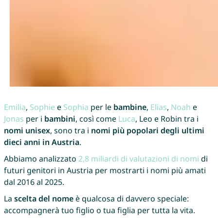
Emilia
,
Sophie
e
Sophia
per le
bambine
,
Elias
,
Noah
e
Jonas
per i
bambini
, così come
Luca
, Leo e Robin tra i
nomi unisex
, sono tra i
nomi più popolari degli ultimi
dieci anni in Austria
.
Abbiamo analizzato
2,8 miliardi di valutazioni di nomi
di
futuri genitori in Austria per mostrarti i nomi più amati
dal 2016 al 2025.
La
scelta del nome
è qualcosa di davvero speciale:
accompagnerà tuo figlio o tua figlia per tutta la vita.