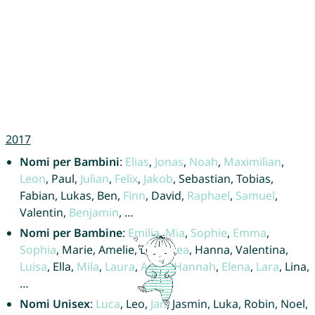
2017
Nomi per Bambini
:
Elias
,
Jonas
,
Noah
,
Maximilian
,
Leon
, Paul,
Julian
,
Felix
,
Jakob
, Sebastian, Tobias,
Fabian, Lukas, Ben,
Finn
, David,
Raphael
,
Samuel
,
Valentin,
Benjamin
, …
Nomi per Bambine
:
Emilia
,
Mia
,
Sophie
,
Emma
,
Sophia
, Marie, Amelie, Lena,
Lea
, Hanna, Valentina,
Luisa
, Ella,
Mila
,
Laura
,
Anna
,
Hannah
,
Elena
,
Lara
, Lina,
…
Nomi Unisex
:
Luca
, Leo,
Jan
, Jasmin, Luka, Robin, Noel,