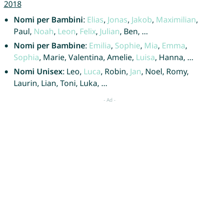
2018
Nomi per Bambini
:
Elias
,
Jonas
,
Jakob
,
Maximilian
,
Paul,
Noah
,
Leon
,
Felix
,
Julian
, Ben, …
Nomi per Bambine
:
Emilia
,
Sophie
,
Mia
,
Emma
,
Sophia
, Marie, Valentina, Amelie,
Luisa
, Hanna, …
Nomi Unisex
: Leo,
Luca
, Robin,
Jan
, Noel, Romy,
Laurin, Lian, Toni, Luka, …