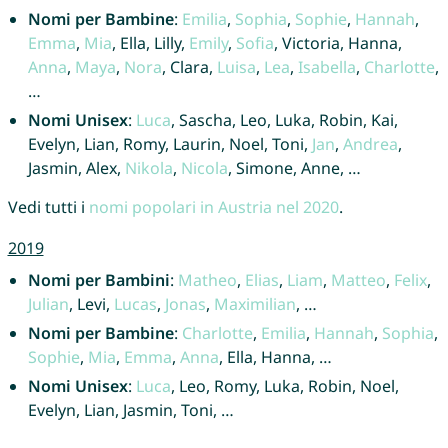
Nomi per Bambine
:
Emilia
,
Sophia
,
Sophie
,
Hannah
,
Emma
,
Mia
, Ella, Lilly,
Emily
,
Sofia
, Victoria, Hanna,
Anna
,
Maya
,
Nora
, Clara,
Luisa
,
Lea
,
Isabella
,
Charlotte
,
…
Nomi Unisex
:
Luca
, Sascha, Leo, Luka, Robin, Kai,
Evelyn, Lian, Romy, Laurin, Noel, Toni,
Jan
,
Andrea
,
Jasmin, Alex,
Nikola
,
Nicola
, Simone, Anne, …
Vedi tutti i
nomi popolari in Austria nel 2020
.
2019
Nomi per Bambini
:
Matheo
,
Elias
,
Liam
,
Matteo
,
Felix
,
Julian
, Levi,
Lucas
,
Jonas
,
Maximilian
, …
Nomi per Bambine
:
Charlotte
,
Emilia
,
Hannah
,
Sophia
,
Sophie
,
Mia
,
Emma
,
Anna
, Ella, Hanna, …
Nomi Unisex
:
Luca
, Leo, Romy, Luka, Robin, Noel,
Evelyn, Lian, Jasmin, Toni, …