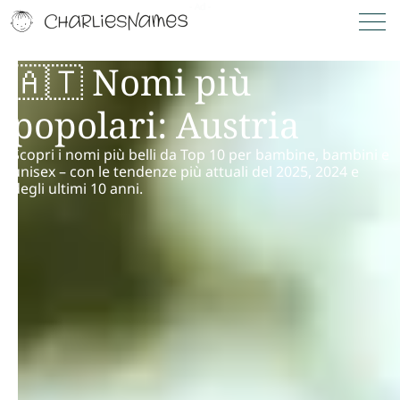
🇦🇹 Nomi più
popolari: Austria
Scopri i nomi più belli da Top 10 per bambine, bambini e
unisex – con le tendenze più attuali del 2025, 2024 e
degli ultimi 10 anni.