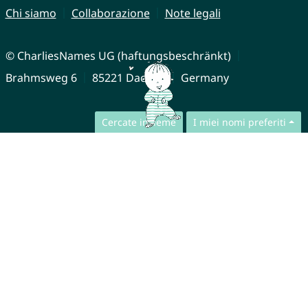
Chi siamo
Collaborazione
Note legali
© CharliesNames UG (haftungsbeschränkt)
Brahmsweg 6
85221 Dachau
Germany
Cercate insieme
I miei nomi preferiti