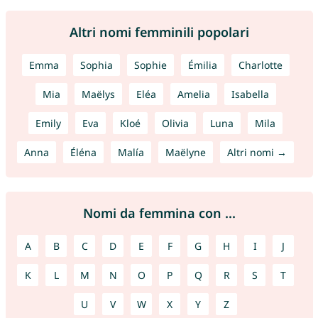
Altri nomi femminili popolari
Emma
Sophia
Sophie
Émilia
Charlotte
Mia
Maëlys
Eléa
Amelia
Isabella
Emily
Eva
Kloé
Olivia
Luna
Mila
Anna
Éléna
Malía
Maëlyne
Altri nomi →
Nomi da femmina con ...
A
B
C
D
E
F
G
H
I
J
K
L
M
N
O
P
Q
R
S
T
U
V
W
X
Y
Z