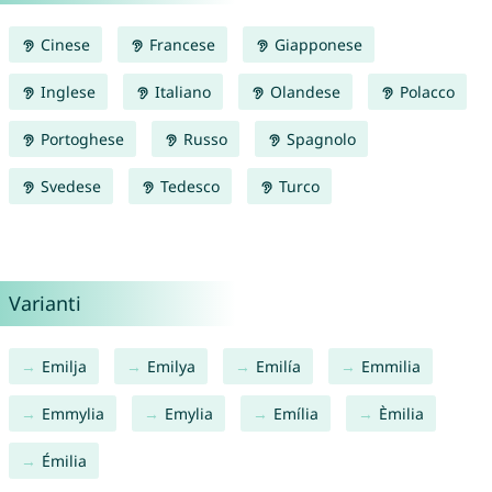
Cinese
Francese
Giapponese
Inglese
Italiano
Olandese
Polacco
Portoghese
Russo
Spagnolo
Svedese
Tedesco
Turco
Varianti
Emilja
Emilya
Emilía
Emmilia
Emmylia
Emylia
Emília
Èmilia
Émilia