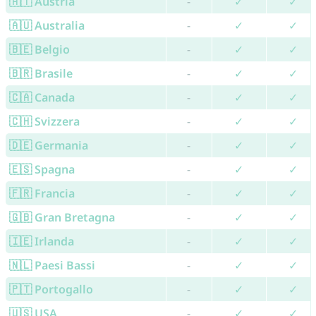
🇦🇹 Austria
-
✓
✓
🇦🇺 Australia
-
✓
✓
🇧🇪 Belgio
-
✓
✓
🇧🇷 Brasile
-
✓
✓
🇨🇦 Canada
-
✓
✓
🇨🇭 Svizzera
-
✓
✓
🇩🇪 Germania
-
✓
✓
🇪🇸 Spagna
-
✓
✓
🇫🇷 Francia
-
✓
✓
🇬🇧 Gran Bretagna
-
✓
✓
🇮🇪 Irlanda
-
✓
✓
🇳🇱 Paesi Bassi
-
✓
✓
🇵🇹 Portogallo
-
✓
✓
🇺🇸 USA
-
✓
✓