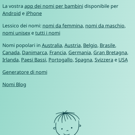
La vostra
app dei nomi per bambini
disponibile per
Android
e
iPhone
Lessico dei nomi:
nomi da femmina
,
nomi da maschio
,
nomi unisex
e
tutti i nomi
Nomi popolari in
Australia
,
Austria
,
Belgio
,
Brasile
,
Canada
,
Danimarca
,
Francia
,
Germania
,
Gran Bretagna
,
Irlanda
,
Paesi Bassi
,
Portogallo
,
Spagna
,
Svizzera
e
USA
Generatore di nomi
Nomi Blog