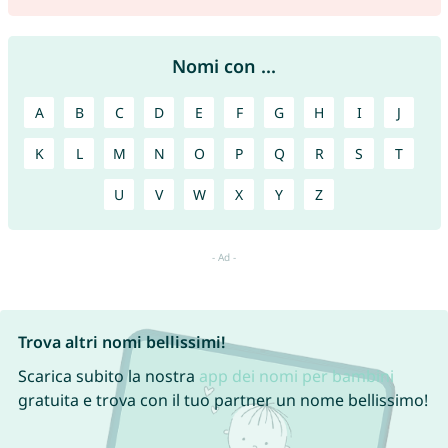
Nomi con ...
A
B
C
D
E
F
G
H
I
J
K
L
M
N
O
P
Q
R
S
T
U
V
W
X
Y
Z
Trova altri nomi bellissimi!
Scarica subito la nostra
app dei nomi per bambini
gratuita e trova con il tuo partner un nome bellissimo!