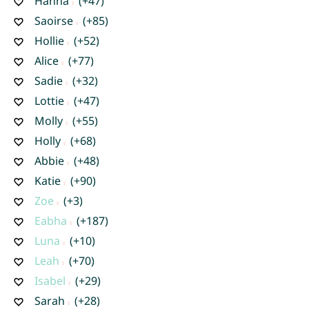
Hanna
(+47)
Saoirse
(+85)
Hollie
(+52)
Alice
(+77)
Sadie
(+32)
Lottie
(+47)
Molly
(+55)
Holly
(+68)
Abbie
(+48)
Katie
(+90)
Zoe
(+3)
Eabha
(+187)
Luna
(+10)
Leah
(+70)
Isabel
(+29)
Sarah
(+28)