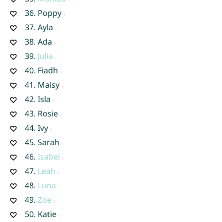
36.
Poppy
37.
Ayla
38.
Ada
39.
Julia
40.
Fiadh
41.
Maisy
42.
Isla
43.
Rosie
44.
Ivy
45.
Sarah
46.
Isabel
47.
Leah
48.
Luna
49.
Zoe
50.
Katie