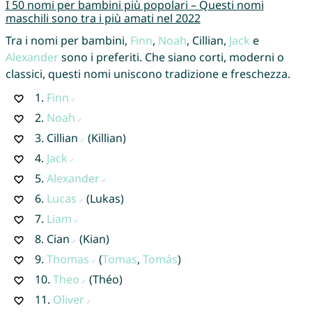
I 50 nomi per bambini più popolari – Questi nomi
maschili sono tra i più amati nel 2022
Tra i nomi per bambini,
Finn
,
Noah
, Cillian,
Jack
e
Alexander
sono i preferiti. Che siano corti, moderni o
classici, questi nomi uniscono tradizione e freschezza.
1.
Finn
2.
Noah
3.
Cillian
(Killian)
4.
Jack
5.
Alexander
6.
Lucas
(Lukas)
7.
Liam
8.
Cian
(Kian)
9.
Thomas
(
Tomas
,
Tomás
)
10.
Theo
(Théo)
11.
Oliver