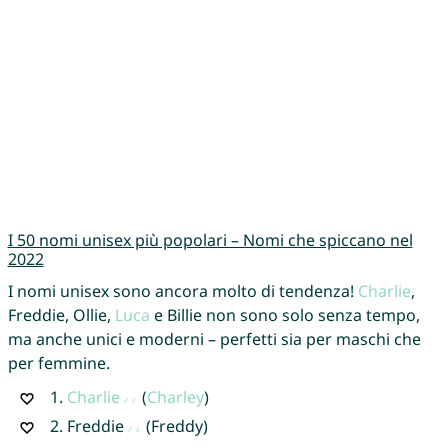
I 50 nomi unisex più popolari – Nomi che spiccano nel
2022
I nomi unisex sono ancora molto di tendenza!
Charlie
,
Freddie, Ollie,
Luca
e Billie non sono solo senza tempo,
ma anche unici e moderni – perfetti sia per maschi che
per femmine.
1.
Charlie
(
Charley
)
2.
Freddie
(Freddy)