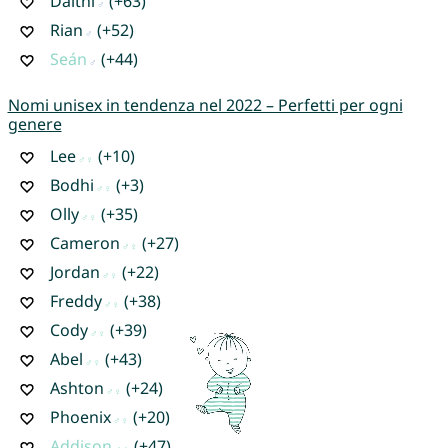
Daithi
(+63)
Rian
(+52)
Seán
(+44)
Nomi unisex in tendenza nel 2022 – Perfetti per ogni
genere
Lee
(+10)
Bodhi
(+3)
Olly
(+35)
Cameron
(+27)
Jordan
(+22)
Freddy
(+38)
Cody
(+39)
Abel
(+43)
Ashton
(+24)
Phoenix
(+20)
Addison
(+47)