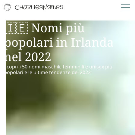
🇮🇪 Nomi più
popolari in Irlanda
nel 2022
Scopri i 50 nomi maschili, femminili e unisex più
popolari e le ultime tendenze del 2022