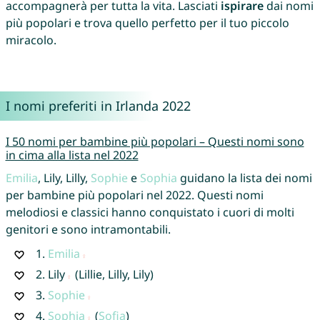
accompagnerà per tutta la vita. Lasciati
ispirare
dai nomi
più popolari e trova quello perfetto per il tuo piccolo
miracolo.
I nomi preferiti in Irlanda 2022
I 50 nomi per bambine più popolari – Questi nomi sono
in cima alla lista nel 2022
Emilia
, Lily, Lilly,
Sophie
e
Sophia
guidano la lista dei nomi
per bambine più popolari nel 2022. Questi nomi
melodiosi e classici hanno conquistato i cuori di molti
genitori e sono intramontabili.
1.
Emilia
2.
Lily
(Lillie, Lilly, Lily)
3.
Sophie
4.
Sophia
(
Sofia
)