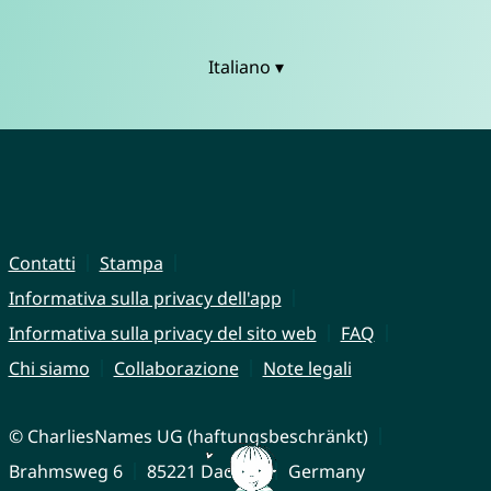
Italiano ▾
Contatti
Stampa
Informativa sulla privacy dell'app
Informativa sulla privacy del sito web
FAQ
Chi siamo
Collaborazione
Note legali
© CharliesNames UG (haftungsbeschränkt)
Brahmsweg 6
85221 Dachau
Germany