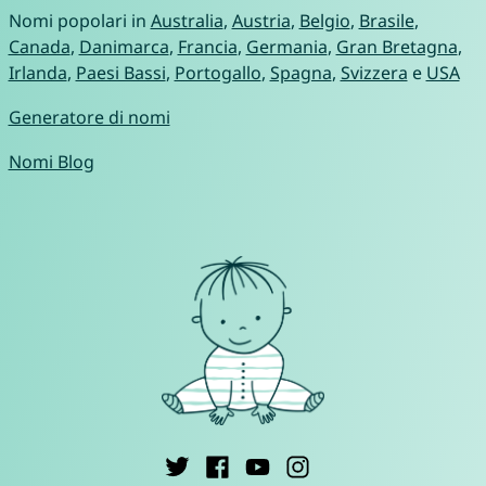
Nomi popolari in
Australia
,
Austria
,
Belgio
,
Brasile
,
Canada
,
Danimarca
,
Francia
,
Germania
,
Gran Bretagna
,
Irlanda
,
Paesi Bassi
,
Portogallo
,
Spagna
,
Svizzera
e
USA
Generatore di nomi
Nomi Blog