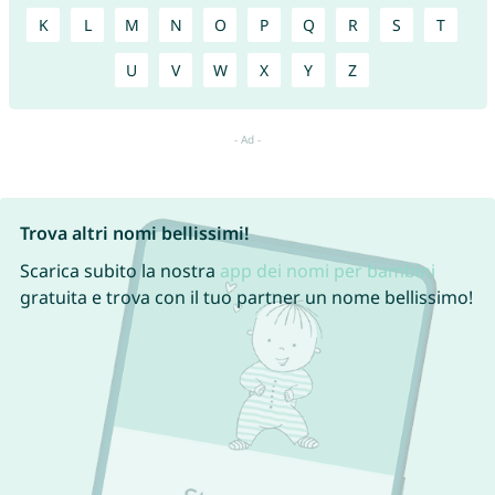
K
L
M
N
O
P
Q
R
S
T
U
V
W
X
Y
Z
Trova altri nomi bellissimi!
Scarica subito la nostra
app dei nomi per bambini
gratuita e trova con il tuo partner un nome bellissimo!