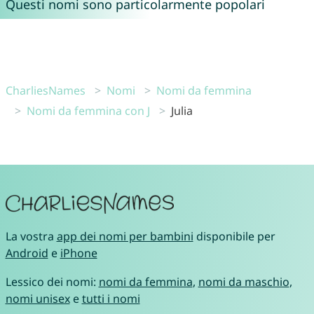
Questi nomi sono particolarmente popolari
CharliesNames
Nomi
Nomi da femmina
Nomi da femmina con J
Julia
La vostra
app dei nomi per bambini
disponibile per
Android
e
iPhone
Lessico dei nomi:
nomi da femmina
,
nomi da maschio
,
nomi unisex
e
tutti i nomi