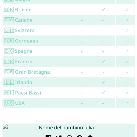
🇧🇷 Brasile
-
✓
✓
🇨🇦 Canada
-
✓
✓
🇨🇭 Svizzera
-
-
✓
🇩🇪 Germania
-
-
-
🇪🇸 Spagna
-
✓
✓
🇫🇷 Francia
-
✓
✓
🇬🇧 Gran Bretagna
-
-
-
🇮🇪 Irlanda
-
✓
-
🇳🇱 Paesi Bassi
-
✓
✓
🇺🇸 USA
-
✓
✓