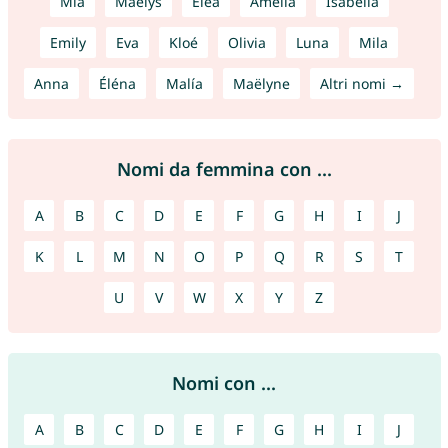
Mia
Maëlys
Eléa
Amelia
Isabella
Emily
Eva
Kloé
Olivia
Luna
Mila
Anna
Éléna
Malía
Maëlyne
Altri nomi →
Nomi da femmina con ...
A
B
C
D
E
F
G
H
I
J
K
L
M
N
O
P
Q
R
S
T
U
V
W
X
Y
Z
Nomi con ...
A
B
C
D
E
F
G
H
I
J