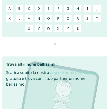
A
B
C
D
E
F
G
H
I
J
K
L
M
N
O
P
Q
R
S
T
U
V
W
X
Y
Z
Trova altri nomi bellissimi!
Scarica subito la nostra
app dei nomi per bambini
gratuita e trova con il tuo partner un nome
bellissimo!