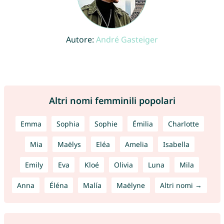
Autore:
André Gasteiger
Altri nomi femminili popolari
Emma
Sophia
Sophie
Émilia
Charlotte
Mia
Maëlys
Eléa
Amelia
Isabella
Emily
Eva
Kloé
Olivia
Luna
Mila
Anna
Éléna
Malía
Maëlyne
Altri nomi →