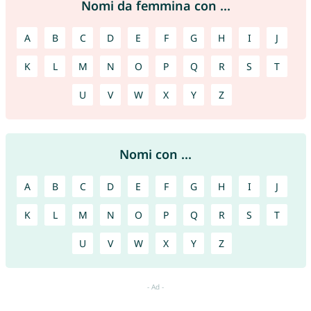
Nomi da femmina con ...
A
B
C
D
E
F
G
H
I
J
K
L
M
N
O
P
Q
R
S
T
U
V
W
X
Y
Z
Nomi con ...
A
B
C
D
E
F
G
H
I
J
K
L
M
N
O
P
Q
R
S
T
U
V
W
X
Y
Z