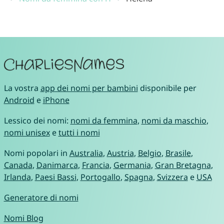
La vostra
app dei nomi per bambini
disponibile per
Android
e
iPhone
Lessico dei nomi:
nomi da femmina
,
nomi da maschio
,
nomi unisex
e
tutti i nomi
Nomi popolari in
Australia
,
Austria
,
Belgio
,
Brasile
,
Canada
,
Danimarca
,
Francia
,
Germania
,
Gran Bretagna
,
Irlanda
,
Paesi Bassi
,
Portogallo
,
Spagna
,
Svizzera
e
USA
Generatore di nomi
Nomi Blog