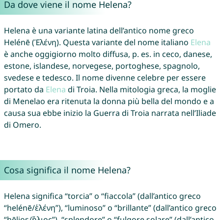
Da dove viene il nome Helena?
Helena è una variante latina dell’antico nome greco
Helénē (Ἑλένη). Questa variante del nome italiano
Elena
è anche oggigiorno molto diffusa, p. es. in ceco, danese,
estone, islandese, norvegese, portoghese, spagnolo,
svedese e tedesco. Il nome divenne celebre per essere
portato da
Elena
di Troia. Nella mitologia greca, la moglie
di Menelao era ritenuta la donna più bella del mondo e a
causa sua ebbe inizio la Guerra di Troia narrata nell’Iliade
di Omero.
Cosa significa il nome Helena?
Helena significa “torcia” o “fiaccola” (dall’antico greco
“helénē/ἑλένη”), “luminoso” o “brillante” (dall’antico greco
“hēlios/ἥλιος”), “splendore” o “fulgore solare” (dall’antico