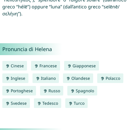
greco “hélē”) oppure “luna” (dall’antico greco “selēnē/
σελήνη”).
Pronuncia di Helena
Cinese
Francese
Giapponese
Inglese
Italiano
Olandese
Polacco
Portoghese
Russo
Spagnolo
Svedese
Tedesco
Turco