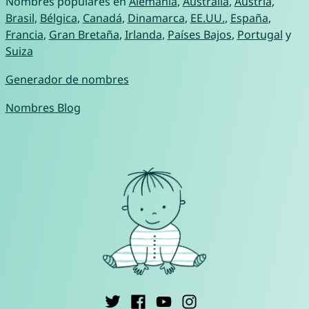
Nombres populares en
Alemania
,
Australia
,
Austria
,
Brasil
,
Bélgica
,
Canadá
,
Dinamarca
,
EE.UU.
,
España
,
Francia
,
Gran Bretaña
,
Irlanda
,
Países Bajos
,
Portugal
y
Suiza
Generador de nombres
Nombres Blog