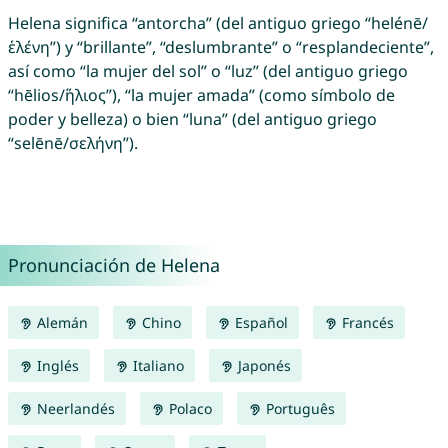
Helena significa “antorcha” (del antiguo griego “helénē/
ἑλένη”) y “brillante”, “deslumbrante” o “resplandeciente”,
así como “la mujer del sol” o “luz” (del antiguo griego
“hēlios/ἥλιος”), “la mujer amada” (como símbolo de
poder y belleza) o bien “luna” (del antiguo griego
“selēnē/σελήνη”).
Pronunciación de Helena
Alemán
Chino
Español
Francés
Inglés
Italiano
Japonés
Neerlandés
Polaco
Português