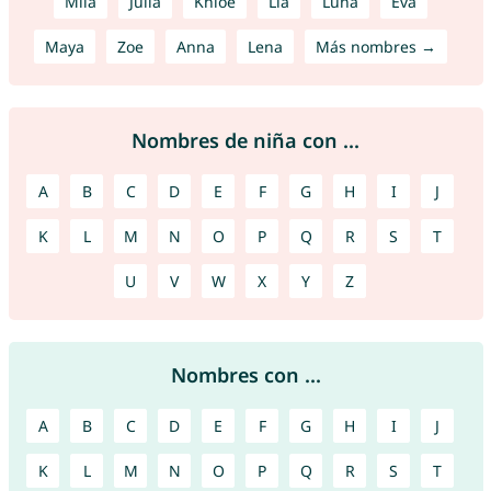
Mila
Julia
Khloe
Lia
Luna
Eva
Maya
Zoe
Anna
Lena
Más nombres →
Nombres de niña con ...
A
B
C
D
E
F
G
H
I
J
K
L
M
N
O
P
Q
R
S
T
U
V
W
X
Y
Z
Nombres con ...
A
B
C
D
E
F
G
H
I
J
K
L
M
N
O
P
Q
R
S
T