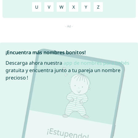
U
V
W
X
Y
Z
¡Encuentra más nombres bonitos!
Descarga ahora nuestra
app de nombres para bebés
gratuita y encuentra junto a tu pareja un nombre
precioso !