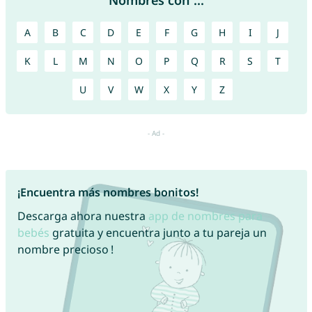
Nombres con ...
A
B
C
D
E
F
G
H
I
J
K
L
M
N
O
P
Q
R
S
T
U
V
W
X
Y
Z
¡Encuentra más nombres bonitos!
Descarga ahora nuestra
app de nombres para
bebés
gratuita y encuentra junto a tu pareja un
nombre precioso !