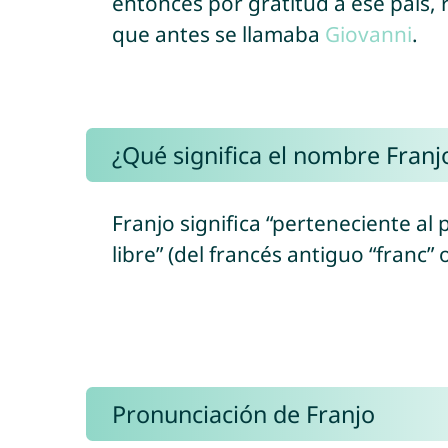
entonces por gratitud a ese país, 
que antes se llamaba
Giovanni
.
¿Qué significa el nombre Franj
Franjo significa “perteneciente al
libre” (del francés antiguo “franc” 
Pronunciación de Franjo