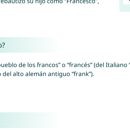
rebautizó su hijo como “Francesco”,
o?
 pueblo de los francos” o “francés” (del Italia
o del alto alemán antiguo “frank”).