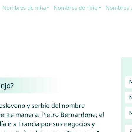
Nombres de niña
Nombres de niño
Nombres 
njo?
N
, esloveno y serbio del nombre
N
uiente manera: Pietro Bernardone, el
lía ir a Francia por sus negocios y