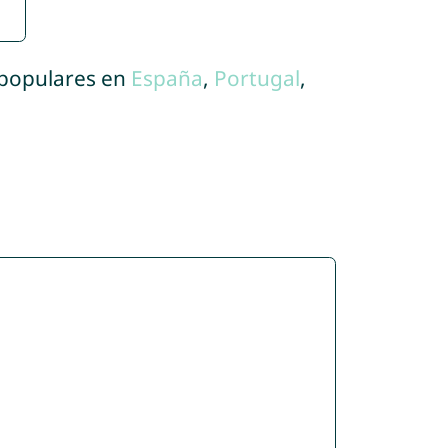
 populares en
España
,
Portugal
,