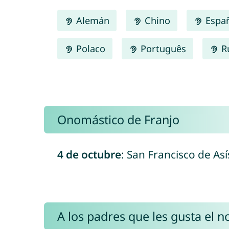
Alemán
Chino
Espa
Polaco
Português
R
Onomástico de Franjo
4 de octubre
: San Francisco de Así
A los padres que les gusta el 