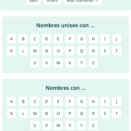
Sam
Sharli
Más nombres →
Nombres unisex con ...
A
B
C
D
E
F
G
H
I
J
K
L
M
N
O
P
Q
R
S
T
U
V
W
X
Y
Z
Nombres con ...
A
B
C
D
E
F
G
H
I
J
K
L
M
N
O
P
Q
R
S
T
U
V
W
X
Y
Z