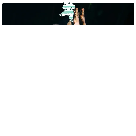
Los nombres palíndromos más bonitos
Estos nombres son especialmente populares