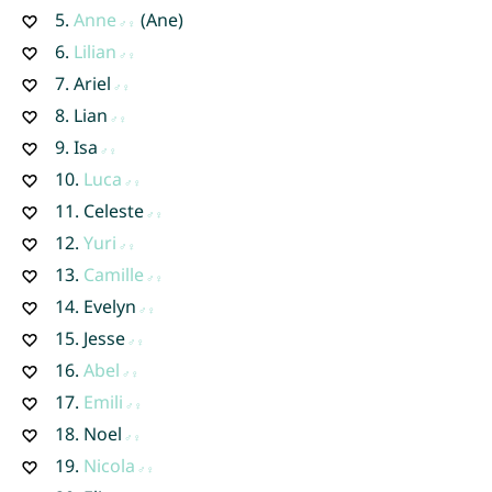
5.
Anne
(Ane)
6.
Lilian
7.
Ariel
8.
Lian
9.
Isa
10.
Luca
11.
Celeste
12.
Yuri
13.
Camille
14.
Evelyn
15.
Jesse
16.
Abel
17.
Emili
18.
Noel
19.
Nicola