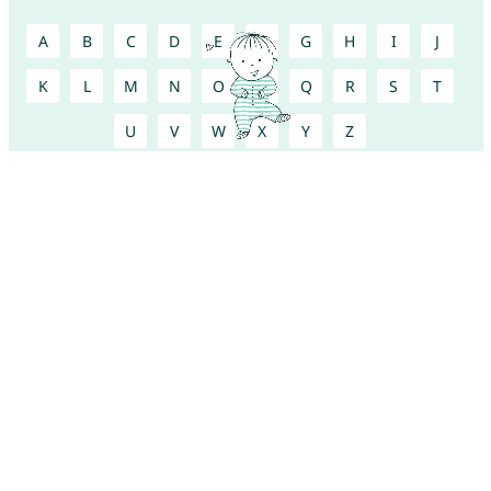
A
B
C
D
E
F
G
H
I
J
K
L
M
N
O
P
Q
R
S
T
U
V
W
X
Y
Z
¡Encuentra más nombres bonitos!
Descarga ahora nuestra
app de nombres para
bebés
gratuita y encuentra junto a tu pareja un
nombre precioso !