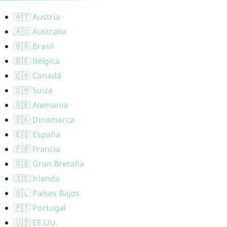
🇦🇹 Austria
🇦🇺 Australia
🇧🇷 Brasil
🇧🇪 Bélgica
🇨🇦 Canadá
🇨🇭 Suiza
🇩🇪 Alemania
🇩🇰 Dinamarca
🇪🇸 España
🇫🇷 Francia
🇬🇧 Gran Bretaña
🇮🇪 Irlanda
🇳🇱 Países Bajos
🇵🇹 Portugal
🇺🇸 EE.UU.