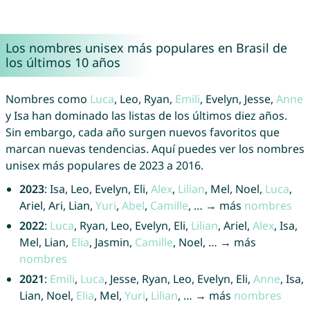
Los nombres unisex más populares en Brasil de
los últimos 10 años
Nombres como
Luca
, Leo, Ryan,
Emili
, Evelyn, Jesse,
Anne
y Isa han dominado las listas de los últimos diez años.
Sin embargo, cada año surgen nuevos favoritos que
marcan nuevas tendencias. Aquí puedes ver los nombres
unisex más populares de 2023 a 2016.
2023
: Isa, Leo, Evelyn, Eli,
Alex
,
Lilian
, Mel, Noel,
Luca
,
Ariel, Ari, Lian,
Yuri
,
Abel
,
Camille
, … → más
nombres
2022
:
Luca
, Ryan, Leo, Evelyn, Eli,
Lilian
, Ariel,
Alex
, Isa,
Mel, Lian,
Elia
, Jasmin,
Camille
, Noel, … → más
nombres
2021
:
Emili
,
Luca
, Jesse, Ryan, Leo, Evelyn, Eli,
Anne
, Isa,
Lian, Noel,
Elia
, Mel,
Yuri
,
Lilian
, … → más
nombres