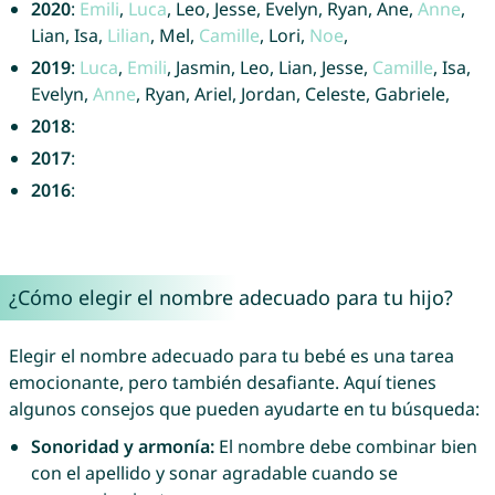
2020
:
Emili
,
Luca
, Leo, Jesse, Evelyn, Ryan, Ane,
Anne
,
Lian, Isa,
Lilian
, Mel,
Camille
, Lori,
Noe
,
2019
:
Luca
,
Emili
, Jasmin, Leo, Lian, Jesse,
Camille
, Isa,
Evelyn,
Anne
, Ryan, Ariel, Jordan, Celeste, Gabriele,
2018
:
2017
:
2016
:
¿Cómo elegir el nombre adecuado para tu hijo?
Elegir el nombre adecuado para tu bebé es una tarea
emocionante, pero también desafiante. Aquí tienes
algunos consejos que pueden ayudarte en tu búsqueda:
Sonoridad y armonía:
El nombre debe combinar bien
con el apellido y sonar agradable cuando se