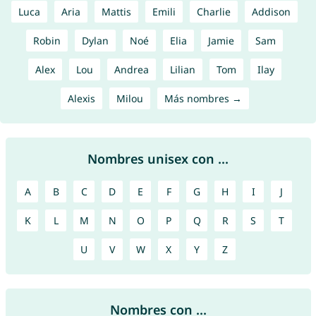
Luca
Aria
Mattis
Emili
Charlie
Addison
Robin
Dylan
Noé
Elia
Jamie
Sam
Alex
Lou
Andrea
Lilian
Tom
Ilay
Alexis
Milou
Más nombres →
Nombres unisex con ...
A
B
C
D
E
F
G
H
I
J
K
L
M
N
O
P
Q
R
S
T
U
V
W
X
Y
Z
Nombres con ...