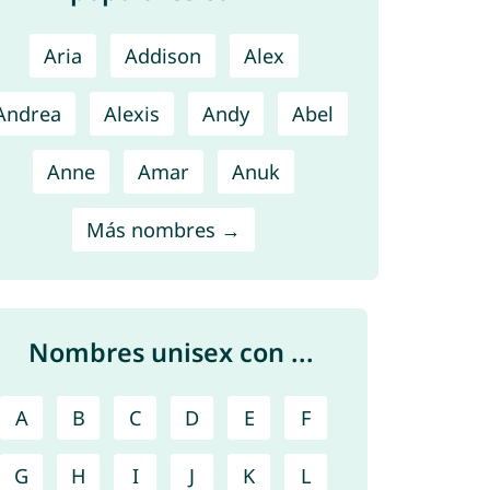
Aria
Addison
Alex
Andrea
Alexis
Andy
Abel
Anne
Amar
Anuk
Más nombres →
Nombres unisex con ...
A
B
C
D
E
F
G
H
I
J
K
L