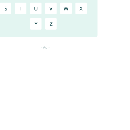
S
T
U
V
W
X
Y
Z