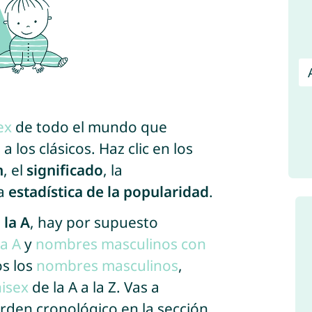
ex
de todo el mundo que
 los clásicos. Haz clic en los
n
, el
significado
, la
la
estadística de la popularidad
.
 la A
, hay por supuesto
a A
y
nombres masculinos con
s los
nombres masculinos
,
isex
de la A a la Z. Vas a
rden cronológico en la sección