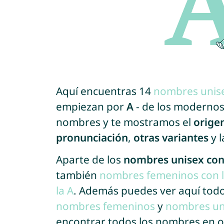
Aquí encuentras 14
nombres unis
empiezan por
A
- de los modernos a
nombres y te mostramos el
orige
pronunciación
,
otras variantes
y 
Aparte de los
nombres unisex con
también
nombres femeninos con l
la A
. Además puedes ver aquí todo
nombres femeninos
y
nombres un
encontrar todos los nombres en o