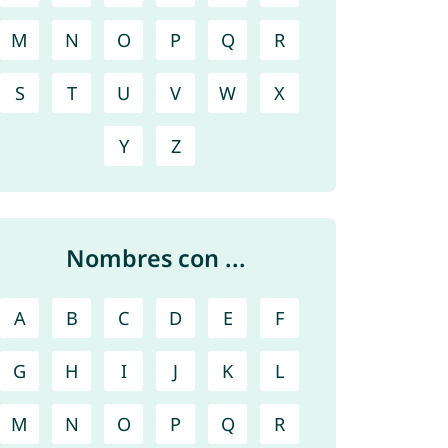
M
N
O
P
Q
R
S
T
U
V
W
X
Y
Z
Nombres con ...
A
B
C
D
E
F
G
H
I
J
K
L
M
N
O
P
Q
R