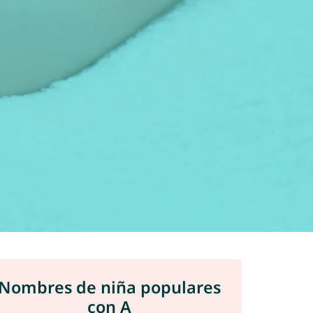
Nombres de niña populares
con A