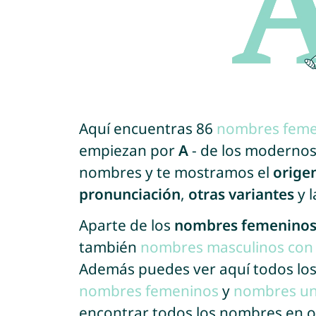
Aquí encuentras 86
nombres feme
empiezan por
A
- de los modernos a
nombres y te mostramos el
orige
pronunciación
,
otras variantes
y 
Aparte de los
nombres femeninos 
también
nombres masculinos con 
Además puedes ver aquí todos lo
nombres femeninos
y
nombres un
encontrar todos los nombres en o