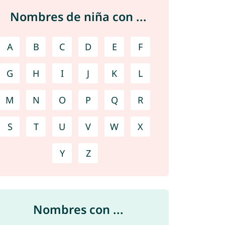
Nombres de niña con ...
A
B
C
D
E
F
G
H
I
J
K
L
M
N
O
P
Q
R
S
T
U
V
W
X
Y
Z
Nombres con ...