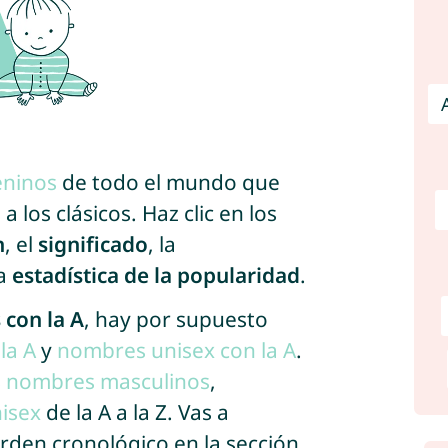
ninos
de todo el mundo que
 los clásicos. Haz clic en los
n
, el
significado
, la
la
estadística de la popularidad
.
con la A
, hay por supuesto
la A
y
nombres unisex con la A
.
s
nombres masculinos
,
isex
de la A a la Z. Vas a
rden cronológico en la sección