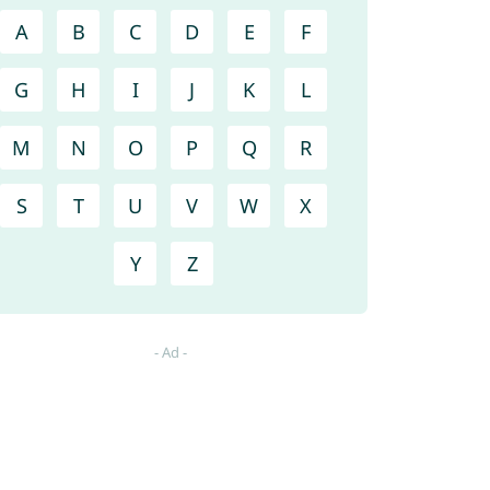
A
B
C
D
E
F
G
H
I
J
K
L
M
N
O
P
Q
R
S
T
U
V
W
X
Y
Z