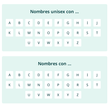
Nombres unisex con ...
A
B
C
D
E
F
G
H
I
J
K
L
M
N
O
P
Q
R
S
T
U
V
W
X
Y
Z
Nombres con ...
A
B
C
D
E
F
G
H
I
J
K
L
M
N
O
P
Q
R
S
T
U
V
W
X
Y
Z