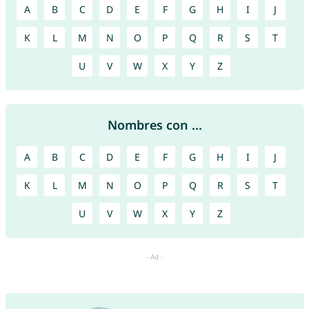
A
B
C
D
E
F
G
H
I
J
K
L
M
N
O
P
Q
R
S
T
U
V
W
X
Y
Z
Nombres con ...
A
B
C
D
E
F
G
H
I
J
K
L
M
N
O
P
Q
R
S
T
U
V
W
X
Y
Z