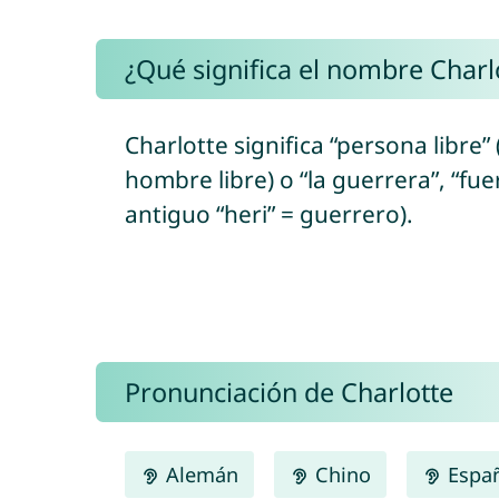
¿Qué significa el nombre Charl
Charlotte significa “persona libre”
hombre libre) o “la guerrera”, “fue
antiguo “heri” = guerrero).
Pronunciación de Charlotte
Alemán
Chino
Espa