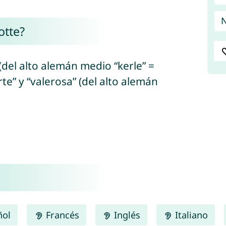
N
otte?
 (del alto alemán medio “kerle” =
rte” y “valerosa” (del alto alemán
ñol
Francés
Inglés
Italiano