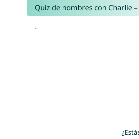
Quiz de nombres con Charlie –
¿Está