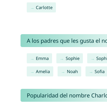
Carlotte
A los padres que les gusta el 
Emma
Sophie
Soph
Amelia
Noah
Sofia
Popularidad del nombre Charlo