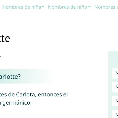
Nombres de niña
Nombres de niño
Nombres 
te
.
rlotte?
N
és de Carlota, entonces el
N
en germánico.
N