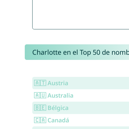
Charlotte en el Top 50 de nom
🇦🇹 Austria
🇦🇺 Australia
🇧🇪 Bélgica
🇨🇦 Canadá