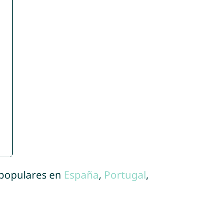
 populares en
España
,
Portugal
,