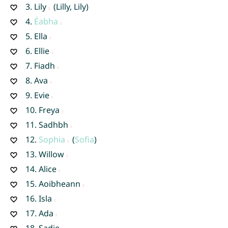
3.
Lily
(Lilly, Lily)
4.
Éabha
5.
Ella
6.
Ellie
7.
Fiadh
8.
Ava
9.
Evie
10.
Freya
11.
Sadhbh
12.
Sophia
(
Sofia
)
13.
Willow
14.
Alice
15.
Aoibheann
16.
Isla
17.
Ada
18.
Sadie