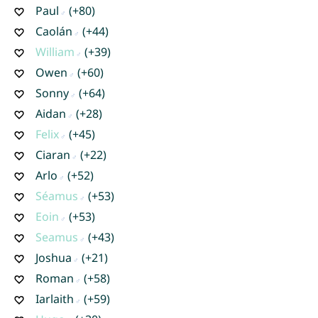
Paul
(+80)
Caolán
(+44)
William
(+39)
Owen
(+60)
Sonny
(+64)
Aidan
(+28)
Felix
(+45)
Ciaran
(+22)
Arlo
(+52)
Séamus
(+53)
Eoin
(+53)
Seamus
(+43)
Joshua
(+21)
Roman
(+58)
Iarlaith
(+59)