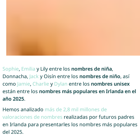
Sophie
,
Emilia
y Lily entre los
nombres de niña
,
Donnacha,
Jack
y Oisín entre los
nombres de niño
, así
como
Jamie
,
Charlie
y
Dylan
entre los
nombres unisex
están entre los
nombres más populares en Irlanda en el
año 2025
.
Hemos analizado
más de 2,8 mil millones de
valoraciones de nombres
realizadas por futuros padres
en Irlanda para presentarles los nombres más populares
del 2025.