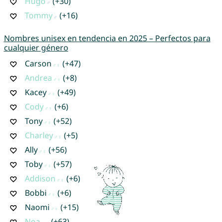
Hugo
(+30)
Tommy
(+16)
Nombres unisex en tendencia en 2025 – Perfectos para
cualquier género
Carson
(+47)
Andrea
(+8)
Kacey
(+49)
Cody
(+6)
Tony
(+52)
Charley
(+5)
Ally
(+56)
Toby
(+57)
Addison
(+6)
Bobbi
(+6)
Naomi
(+15)
Noa
(+63)