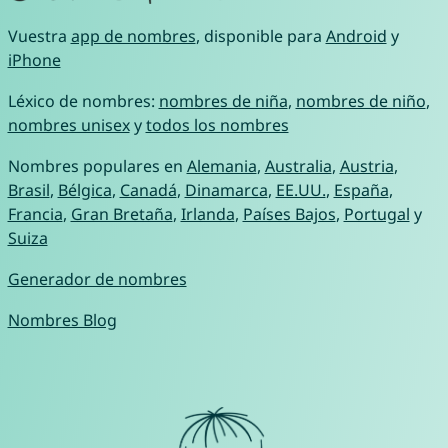
Vuestra
app de nombres
, disponible para
Android
y
iPhone
Léxico de nombres:
nombres de niña
,
nombres de niño
,
nombres unisex
y
todos los nombres
Nombres populares en
Alemania
,
Australia
,
Austria
,
Brasil
,
Bélgica
,
Canadá
,
Dinamarca
,
EE.UU.
,
España
,
Francia
,
Gran Bretaña
,
Irlanda
,
Países Bajos
,
Portugal
y
Suiza
Generador de nombres
Nombres Blog