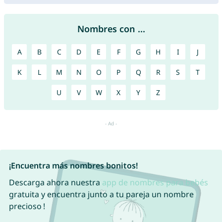
Nombres con ...
A
B
C
D
E
F
G
H
I
J
K
L
M
N
O
P
Q
R
S
T
U
V
W
X
Y
Z
¡Encuentra más nombres bonitos!
Descarga ahora nuestra
app de nombres para bebés
gratuita y encuentra junto a tu pareja un nombre
precioso !