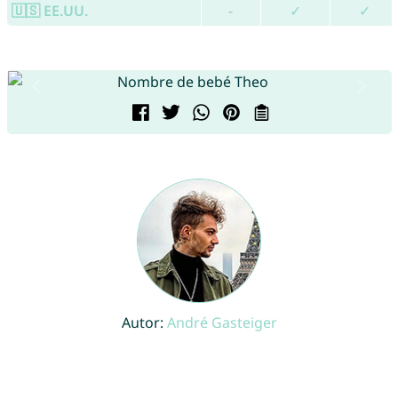
🇺🇸 EE.UU.
-
✓
✓
Autor:
André Gasteiger