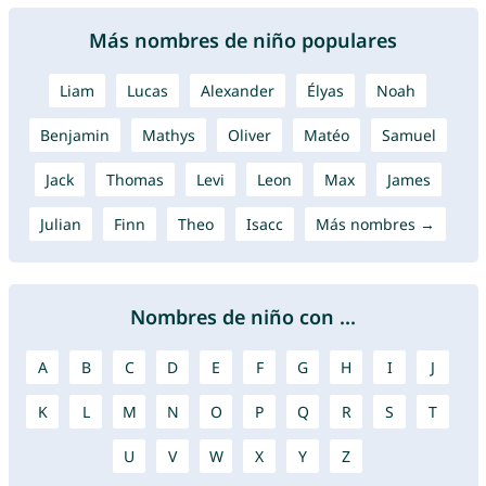
Más nombres de niño populares
Liam
Lucas
Alexander
Élyas
Noah
Benjamin
Mathys
Oliver
Matéo
Samuel
Jack
Thomas
Levi
Leon
Max
James
Julian
Finn
Theo
Isacc
Más nombres →
Nombres de niño con ...
A
B
C
D
E
F
G
H
I
J
K
L
M
N
O
P
Q
R
S
T
U
V
W
X
Y
Z