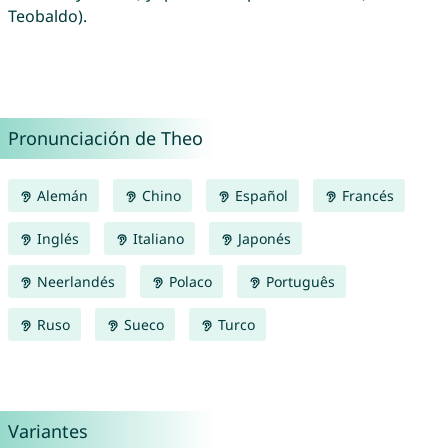
Teobaldo).
Pronunciación de Theo
Alemán
Chino
Español
Francés
Inglés
Italiano
Japonés
Neerlandés
Polaco
Português
Ruso
Sueco
Turco
Variantes