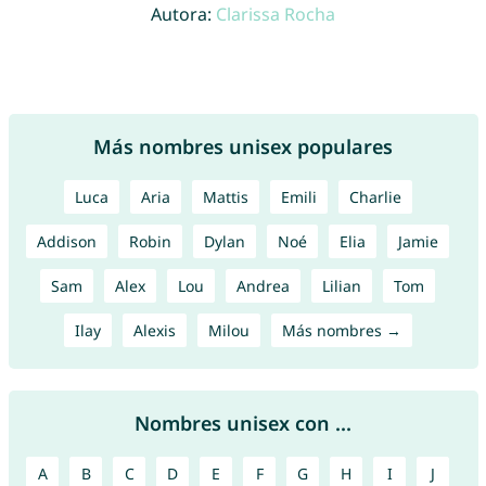
Autora:
Clarissa Rocha
Más nombres unisex populares
Luca
Aria
Mattis
Emili
Charlie
Addison
Robin
Dylan
Noé
Elia
Jamie
Sam
Alex
Lou
Andrea
Lilian
Tom
Ilay
Alexis
Milou
Más nombres →
Nombres unisex con ...
A
B
C
D
E
F
G
H
I
J