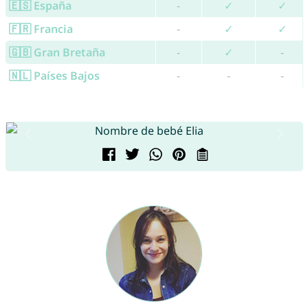
🇪🇸 España
-
✓
✓
🇫🇷 Francia
-
✓
✓
🇬🇧 Gran Bretaña
-
✓
-
🇳🇱 Países Bajos
-
-
-