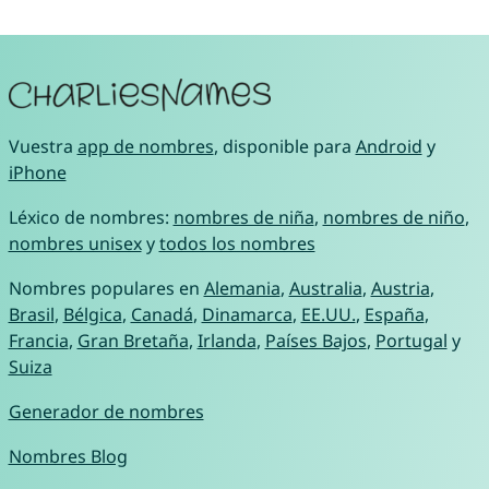
Vuestra
app de nombres
, disponible para
Android
y
iPhone
Léxico de nombres:
nombres de niña
,
nombres de niño
,
nombres unisex
y
todos los nombres
Nombres populares en
Alemania
,
Australia
,
Austria
,
Brasil
,
Bélgica
,
Canadá
,
Dinamarca
,
EE.UU.
,
España
,
Francia
,
Gran Bretaña
,
Irlanda
,
Países Bajos
,
Portugal
y
Suiza
Generador de nombres
Nombres Blog