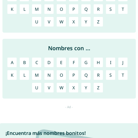
K
L
M
N
O
P
Q
R
S
T
U
V
W
X
Y
Z
Nombres con ...
A
B
C
D
E
F
G
H
I
J
K
L
M
N
O
P
Q
R
S
T
U
V
W
X
Y
Z
¡Encuentra más nombres bonitos!