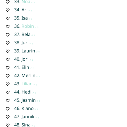
33.
Noa
34.
Ari
35.
Isa
36.
Robin
37.
Bela
38.
Juri
39.
Laurin
40.
Jori
41.
Elin
42.
Merlin
43.
Lilian
44.
Hedi
45.
Jasmin
46.
Kiano
47.
Jannik
48.
Sina