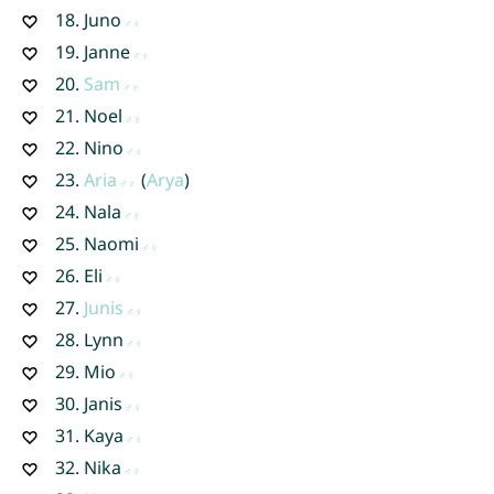
18.
Juno
19.
Janne
20.
Sam
21.
Noel
22.
Nino
23.
Aria
(
Arya
)
24.
Nala
25.
Naomi
26.
Eli
27.
Junis
28.
Lynn
29.
Mio
30.
Janis
31.
Kaya
32.
Nika