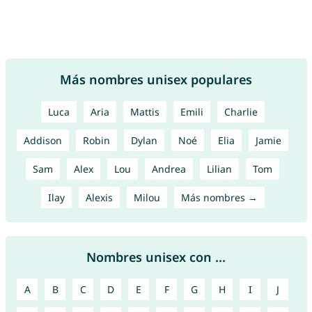
Más nombres unisex populares
Luca
Aria
Mattis
Emili
Charlie
Addison
Robin
Dylan
Noé
Elia
Jamie
Sam
Alex
Lou
Andrea
Lilian
Tom
Ilay
Alexis
Milou
Más nombres →
Nombres unisex con ...
A
B
C
D
E
F
G
H
I
J