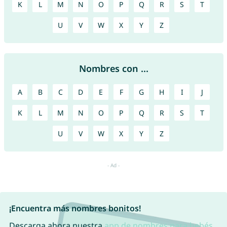
K
L
M
N
O
P
Q
R
S
T
U
V
W
X
Y
Z
Nombres con ...
A
B
C
D
E
F
G
H
I
J
K
L
M
N
O
P
Q
R
S
T
U
V
W
X
Y
Z
¡Encuentra más nombres bonitos!
Descarga ahora nuestra
app de nombres para bebés