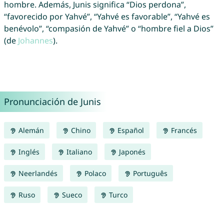
hombre. Además, Junis significa “Dios perdona”,
“favorecido por Yahvé”, “Yahvé es favorable”, “Yahvé es
benévolo”, “compasión de Yahvé” o “hombre fiel a Dios”
(de
Johannes
).
Pronunciación de Junis
Alemán
Chino
Español
Francés
Inglés
Italiano
Japonés
Neerlandés
Polaco
Português
Ruso
Sueco
Turco