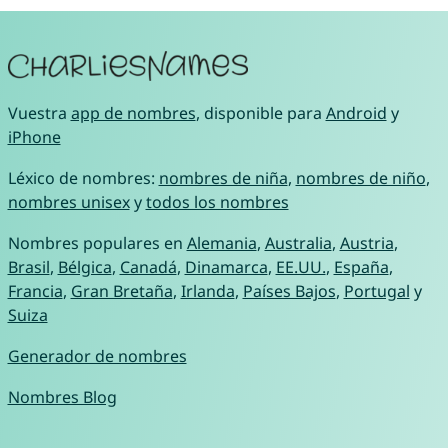
Vuestra
app de nombres
, disponible para
Android
y
iPhone
Léxico de nombres:
nombres de niña
,
nombres de niño
,
nombres unisex
y
todos los nombres
Nombres populares en
Alemania
,
Australia
,
Austria
,
Brasil
,
Bélgica
,
Canadá
,
Dinamarca
,
EE.UU.
,
España
,
Francia
,
Gran Bretaña
,
Irlanda
,
Países Bajos
,
Portugal
y
Suiza
Generador de nombres
Nombres Blog